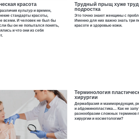
ческая красота
Трудный прыщ хуже труд
подростка
различия культур и времен,
некие стандарты красоты,
Это точно знают женщины с пробл
 всеми. И человек не был бы
Именно для них важно знать три п
сли бы он не попытался понять,
красоте и здоровью кожи.
ялись и что они из себя
т.
Терминология пластичес
хирургии
Дермабразия и мамморедукция, р
и абдоминопластика… Как не запу
разнообразии сложных терминов 
хирургии и косметологии?