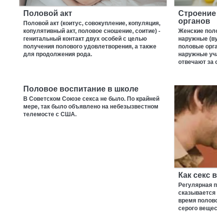
Половой акт
Строение
органов
Половой акт (коитус, совокупление, копуляция,
копулятивный акт, половое сношение, соитие) -
Женские пол
генитальный контакт двух особей с целью
наружные (ву
получения полового удовлетворения, а также
половые орг
для продолжения рода.
наружные уча
отвечают за
Половое воспитание в школе
В Советском Союзе секса не было. По крайней
мере, так было объявлено на небезызвестном
телемосте с США.
Как секс 
Регулярная 
сказывается 
время полово
серого вещес