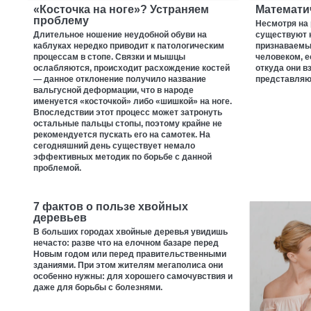
«Косточка на ноге»? Устраняем
Математи
проблему
Несмотря на 
Длительное ношение неудобной обуви на
существуют 
каблуках нередко приводит к патологическим
признаваемые
процессам в стопе. Связки и мышцы
человеком, е
ослабляются, происходит расхождение костей
откуда они вз
— данное отклонение получило название
представляю
вальгусной деформации, что в народе
именуется «косточкой» либо «шишкой» на ноге.
Впоследствии этот процесс может затронуть
остальные пальцы стопы, поэтому крайне не
рекомендуется пускать его на самотек. На
сегодняшний день существует немало
эффективных методик по борьбе с данной
проблемой.
7 фактов о пользе хвойных
деревьев
В больших городах хвойные деревья увидишь
нечасто: разве что на елочном базаре перед
Новым годом или перед правительственными
зданиями. При этом жителям мегаполиса они
особенно нужны: для хорошего самочувствия и
даже для борьбы с болезнями.