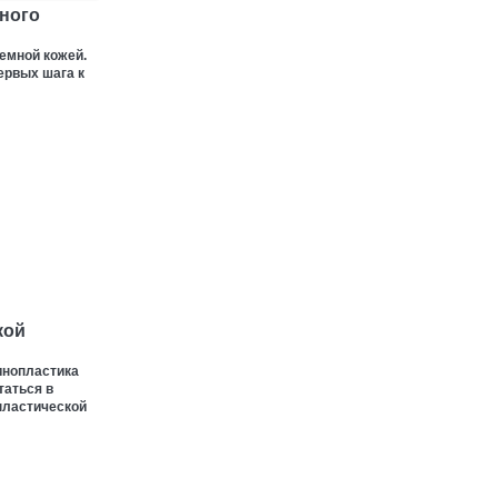
ного
емной кожей.
ервых шага к
кой
инопластика
таться в
пластической