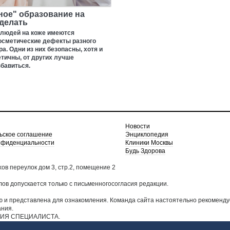
ное" образование на
 делать
 людей на коже имеются
осметические дефекты разного
ра. Одни из них безопасны, хотя и
етичны, от других лучше
бавиться.
Новости
ьское соглашение
Энциклопедия
нфиденциальности
Клиники Москвы
Будь Здорова
хов переулок дом 3, стр.2, помещение 2
в допускается только с письменногосогласия редакции.
 и представлена для ознакомления. Команда сайта настоятельно рекоменду
ания.
ИЯ СПЕЦИАЛИСТА.