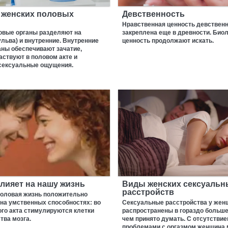
 женских половых
Девственность
Нравственная ценность девствен
овые органы разделяют на
закреплена еще в древности. Био
льва) и внутренние. Внутренние
ценность продолжают искать.
аны обеспечивают зачатие,
ствуют в половом акте и
 сексуальные ощущения.
влияет на нашу жизнь
Виды женских сексуальн
расстройств
половая жизнь положительно
на умственных способностях: во
Сексуальные расстройства у жен
го акта стимулируются клетки
распространены в гораздо больше
тва мозга.
чем принято думать. С отсутстви
проблемами с оргазмом женщина