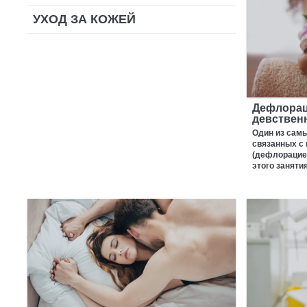
УХОД ЗА КОЖЕЙ
Дефлорац
девствен
Один из сам
связанных с 
(дефлорацие
этого занятия