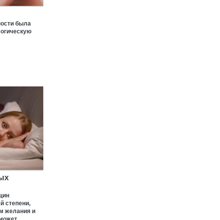
ности была
логическую
ых
щин
й степени,
ем желания и
 может