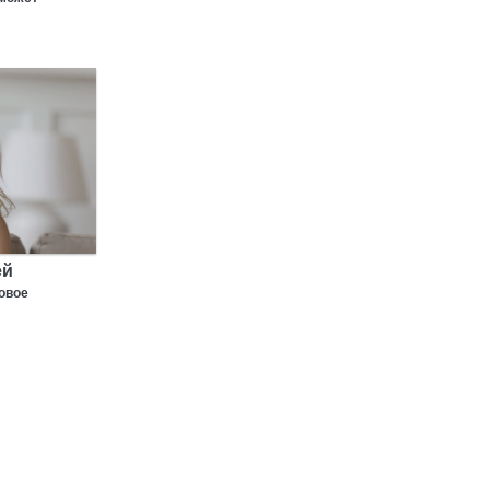
ей
овое