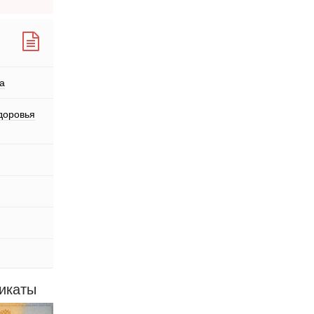
а
доровья
икаты