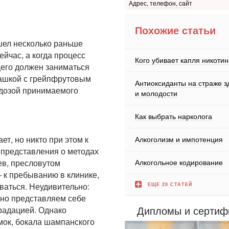
Адрес, телефон, сайт
Похожие статьи
ишел несколько раньше
ейчас, а когда процесс
Кого убивает капля никотин
щего должен заниматься
кашкой с грейпфрутовым
Антиоксиданты на страже з
а дозой принимаемого
и молодости
Как выбрать нарколога
т, но никто при этом к
Алкоголизм и импотенция
 представления о методах
Алкогольное кодирование
ев, пресловутом
– к пребыванию в клинике,
рваться. Неудивительно:
ЕЩЕ 20 СТАТЕЙ
но представляем себе
радацией. Однако
Дипломы и сертиф
мок, бокала шампанского