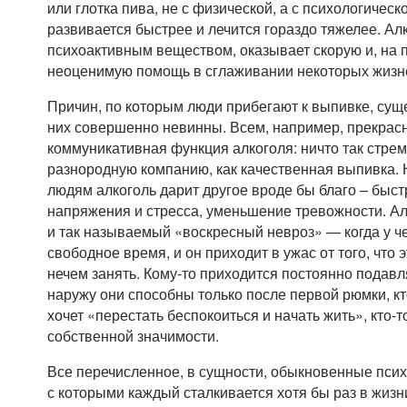
или глотка пива, не с физической, а с психологическ
развивается быстрее и лечится гораздо тяжелее. Ал
психоактивным веществом, оказывает скорую и, на 
неоценимую помощь в сглаживании некоторых жизн
Причин, по которым люди прибегают к выпивке, суще
них совершенно невинны. Всем, например, прекрас
коммуникативная функция алкоголя: ничто так стре
разнородную компанию, как качественная выпивка
людям алкоголь дарит другое вроде бы благо – быст
напряжения и стресса, уменьшение тревожности. Ал
и так называемый «воскресный невроз» — когда у ч
свободное время, и он приходит в ужас от того, что
нечем занять. Кому-то приходится постоянно подавл
наружу они способны только после первой рюмки, к
хочет «перестать беспокоиться и начать жить», кто-т
собственной значимости.
Все перечисленное, в сущности, обыкновенные псих
с которыми каждый сталкивается хотя бы раз в жизни