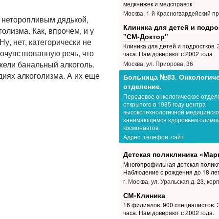
медкнижек и медсправок
Москва, 1-й Красногвардейский пр.
 неторопливым дядькой,
Клиника для детей и подро
олизма. Как, впрочем, и у
"СМ-Доктор"
у, нет, категорически не
Клиника для детей и подростков. З
очувствованную речь, что
часа. Нам доверяют с 2002 года
жели банальный алкоголь.
Москва, ул. Приорова, 36
диях алкоголизма. А их еще
Больница №83. Онкологич
отделение.
Передовое онкологическое отдел
открытого в 1985 году центра
высокотехнологичной медицинско
занимающемся здоровьем олимпи
космонавтов.
Адрес, телефон, сайт
Детская поликлиника «Мар
Многопрофильная детская поликл
Наблюдение с рождения до 18 ле
г. Москва, ул. Уральская д. 23, корп
СМ-Клиника
16 филиалов. 900 специалистов. З
часа. Нам доверяют с 2002 года.