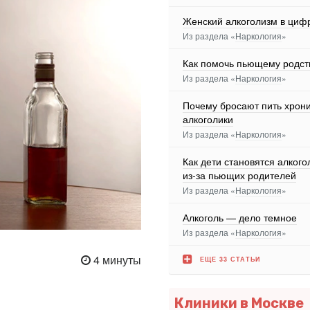
Женский алкоголизм в циф
Из раздела «
Наркология
»
Как помочь пьющему родст
Из раздела «
Наркология
»
Почему бросают пить хрон
алкоголики
Из раздела «
Наркология
»
Как дети становятся алког
из-за пьющих родителей
Из раздела «
Наркология
»
Алкоголь — дело темное
Из раздела «
Наркология
»
4 минуты
ЕЩЕ 33 СТАТЬИ
Клиники в Москве