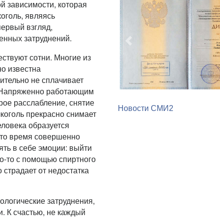
ой зависимости, которая
коголь, являясь
первый взгляд,
Предыдущий
енных затруднений.
ствуют сотни. Многие из
но известна
мительно не сплачивает
Новости СМИ2
. Напряженно работающим
рое расслабление, снятие
коголь прекрасно снимает
еловека образуется
 это время совершенно
ять в себе эмоции: выйти
то-то с помощью спиртного
о страдает от недостатка
ологические затруднения,
. К счастью, не каждый