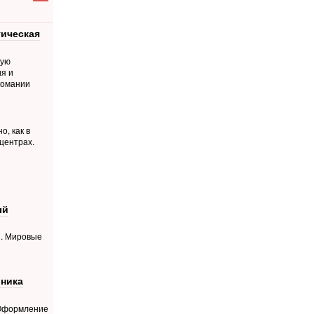
гическая
ную
я и
комании
о, как в
центрах.
ый
й. Мировые
ника
 Оформление