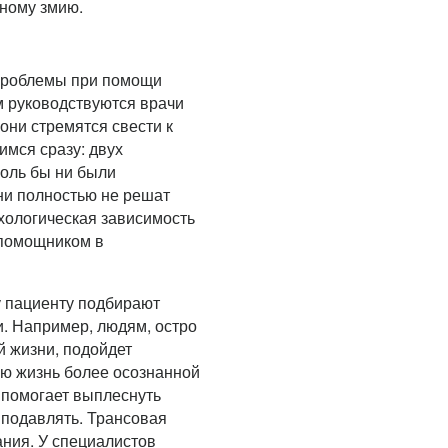
еному змию.
проблемы при помощи
 руководствуются врачи
они стремятся свести к
мся сразу: двух
коль бы ни были
ни полностью не решат
ихологическая зависимость
ь помощником в
у пациенту подбирают
и. Например, людям, остро
 жизни, подойдет
ою жизнь более осознанной
 помогает выплеснуть
 подавлять. Трансовая
ния. У специалистов