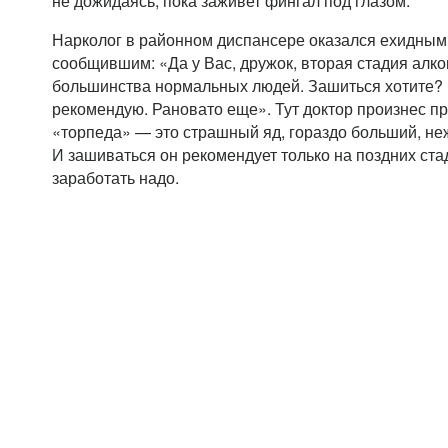
не дожидаясь, пока заживет фингал под глазом.
Нарколог в районном диспансере оказался ехидным
сообщившим: «Да у Вас, дружок, вторая стадия алког
большинства нормальных людей. Зашиться хотите? Н
рекомендую. Рановато еще». Тут доктор произнес пр
«торпеда» — это страшный яд, гораздо больший, не
И зашиваться он рекомендует только на поздних ста
заработать надо.