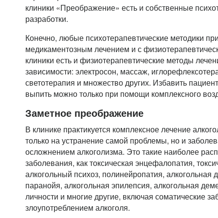
клиники «Преображение» есть и собственные психо
разработки.
Конечно, любые психотерапевтические методики пр
медикаментозным лечением и с физиотерапевтическ
клиники есть и физиотерапевтические методы лечен
зависимости: электросон, массаж, иглорефлексотер
светотерапия и множество других. Избавить пациен
выпить можно только при помощи комплексного воз
Заметное преображение
В клинике практикуется комплексное лечение алког
только на устранение самой проблемы, но и заболе
осложнением алкоголизма. Это такие наиболее рас
заболевания, как токсическая энцефалопатия, токсич
алкогольный психоз, полинейропатия, алкогольная 
паранойя, алкогольная эпилепсия, алкогольная дем
личности и многие другие, включая соматические за
злоупотреблением алкоголя.