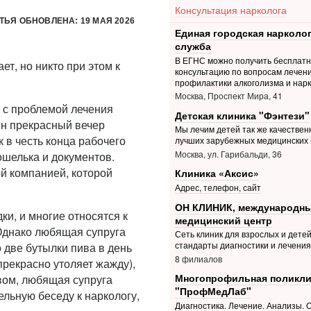
Консультация нарколога
ТЬЯ ОБНОВЛЕНА: 19 МАЯ 2026
Единая городская нарколо
служба
В ЕГНС можно получить бесплат
т, но никто при этом к
консультацию по вопросам лечени
профилактики алкоголизма и нар
Москва, Проспект Мира, 41
 с проблемой лечения
Детская клиника "Фэнтези"
ин прекрасный вечер
Мы лечим детей так же качественн
 в честь конца рабочего
лучших зарубежных медицинских 
Москва, ул. Гарибальди, 36
ошелька и документов.
ой компанией, которой
Клиника «Аксис»
Адрес, телефон, сайт
ОН КЛИНИК, международн
и, и многие относятся к
медицинский центр
Однако любящая супруга
Сеть клиник для взрослых и дете
стандарты диагностики и лечения
 две бутылки пива в день
8 филиалов
прекрасно утоляет жажду),
Многопрофильная поликли
вом, любящая супруга
"ПрофМедЛаб"
ельную беседу к наркологу,
Диагностика. Лечение. Анализы.