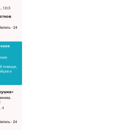
, 12с3
стков
апись - 24
еское
ение
й помощи,
йцев и
кушка»
иника.
т
. 4
апись - 24