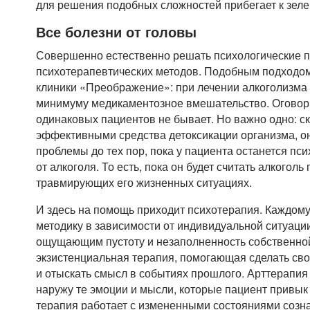
для решения подобных сложностей прибегает к зел
Все болезни от головы
Совершенно естественно решать психологические 
психотерапевтических методов. Подобным подходом
клиники «Преображение»: при лечении алкоголизма 
минимуму медикаментозное вмешательство. Оговори
одинаковых пациентов не бывает. Но важно одно: с
эффективными средства детоксикации организма, о
проблемы до тех пор, пока у пациента останется пс
от алкоголя. То есть, пока он будет считать алкогол
травмирующих его жизненных ситуациях.
И здесь на помощь приходит психотерапия. Каждом
методику в зависимости от индивидуальной ситуаци
ощущающим пустоту и незаполненность собственной
экзистенциальная терапия, помогающая сделать св
и отыскать смысл в событиях прошлого. Арттерапия
наружу те эмоции и мысли, которые пациент привык
терапия работает с измененными состояниями созна