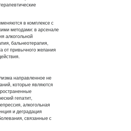
терапевтические
именяются в комплексе с
ими методами: в арсенале
ия алкогольной
апия, бальнеотерапия,
та от привычного желания
действия.
олизма направленное не
ваний, которые являются
пространенные
еский гепатит,
депрессия, алкогольная
енция и деградация
болевания, связанные с