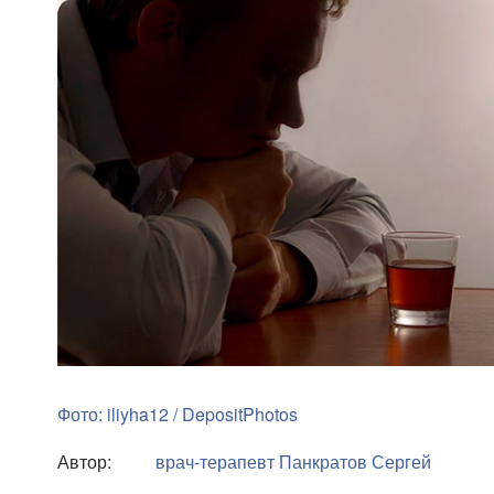
Фото: iliyha12 / DepositPhotos
Автор:
врач-терапевт
Панкратов Сергей