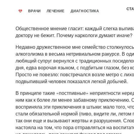
СТА
ВРАЧИ
ЛЕЧЕНИЕ
ДИАГНОСТИКА
Общественное мнение гласит: каждый слегка выпивае
доктору не бежит. Почему наркологи думают иначе?
Недавно дружественное мне семейство столкнулось
алкоголизма в весьма нетривиальном ракурсе. В од
любящий супруг вернулся с традиционных посиделок
дня, едва ворочая языком, с подбитым глазом, без к
Просто не повезло: повстречался возле метро с лих
подвыпивший человек показался легкой добычей.
В принципе такие «постпивные» неприятности нередк
ним как к более ли менее забавному приключению. 
восприняла эти приключения в штыки: мало того, что
стали обязательной нормой (пиво, видите ли, летом 
так они еще и вызывают жертвы и разрушения. Сло
настояла на том, что пора отправляться на воспитат