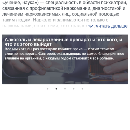
«учение, наука») — специальность в области психиатрии,
связанная с профилактикой наркомании, диагностикой и
лечением наркозависимых лиц, социальной помощью
таким людям. Наркологи занимаются не только с
наркоманами, но и с теми, кто страдает от других
зависимостей: алкогольной, никотиновой, лекарственной.
Алкоголь и лекарственные препараты: кто кого, и
В разделе «Наркология» собраны материалы,
что из этого выйдет
Алкоголь (этанол) начинает поступать в кровь уже через несколько
посвященные основным видам вредных зависимостей:
минут после его употребления...
Все мы хотя бы раз посещали кабинет врача — с этим тезисом
алкоголизму, наркомании и курению.
сложно поспорить. Факторов, оказывающих не самое благоприятное
влияние на организм, с каждым годом становится все больше.
Из подраздела об алкоголизме можно узнать о признаках
и последствиях этого пагубного пристрастия (в
частности, о циррозе печени), о разных методиках
помощи пьющим людям. Например, об алкогольном
кодировании. Некоторые материалы информируют о
разных типах алкоголизма: скрытом алкоголизме,
детском и женском алкоголизме.
Подраздел «Курение» содержит заметки о влиянии
курения на состояние кожи, сосудов, организм в целом.
Некоторые статьи носят познавательный характер, в
частности, об истории табака.