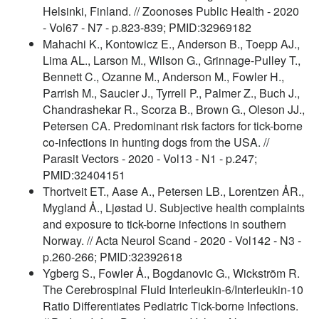
Helsinki, Finland. // Zoonoses Public Health - 2020
- Vol67 - N7 - p.823-839; PMID:32969182
Mahachi K., Kontowicz E., Anderson B., Toepp AJ.,
Lima AL., Larson M., Wilson G., Grinnage-Pulley T.,
Bennett C., Ozanne M., Anderson M., Fowler H.,
Parrish M., Saucier J., Tyrrell P., Palmer Z., Buch J.,
Chandrashekar R., Scorza B., Brown G., Oleson JJ.,
Petersen CA. Predominant risk factors for tick-borne
co-infections in hunting dogs from the USA. //
Parasit Vectors - 2020 - Vol13 - N1 - p.247;
PMID:32404151
Thortveit ET., Aase A., Petersen LB., Lorentzen ÅR.,
Mygland Å., Ljøstad U. Subjective health complaints
and exposure to tick-borne infections in southern
Norway. // Acta Neurol Scand - 2020 - Vol142 - N3 -
p.260-266; PMID:32392618
Ygberg S., Fowler Å., Bogdanovic G., Wickström R.
The Cerebrospinal Fluid Interleukin-6/Interleukin-10
Ratio Differentiates Pediatric Tick-borne Infections.