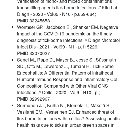
Verification of mono- and mixed contaminations
transmitting agents tick-borne infections. // Klin Lab
Diagn - 2020 - Vol65 - N10 - p.659-664;
PMID:33245658
Wormser GP., Jacobson E., Shanker EM. Negative
impact of the COVID-19 pandemic on the timely
diagnosis of tick-borne infections. // Diagn Microbiol
Infect Dis - 2021 - Vol99 - N1 - p.115226;
PMID:33070027
Senel M., Rapp D., Mayer B., Jesse S., Süssmuth
SD., Otto M., Lewerenz J., Tumani H. Tick-Borne
Encephalitis: A Differential Pattern of Intrathecal
Humoral Immune Response and Inflammatory Cell
Composition Compared with Other Viral CNS
Infections. // Cells - 2020 - Vol9 - N10 - p.;
PMID:32992967
Sormunen JJ., Kulha N., Klemola T., Mäkelä S.,
Vesilahti EM., Vesterinen EJ. Enhanced threat of
tick-borne infections within cities? Assessing public
health risks due to ticks in urban green spaces in