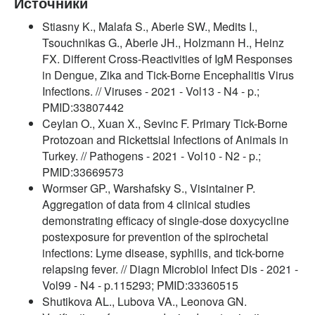
Источники
Stiasny K., Malafa S., Aberle SW., Medits I.,
Tsouchnikas G., Aberle JH., Holzmann H., Heinz
FX. Different Cross-Reactivities of IgM Responses
in Dengue, Zika and Tick-Borne Encephalitis Virus
Infections. // Viruses - 2021 - Vol13 - N4 - p.;
PMID:33807442
Ceylan O., Xuan X., Sevinc F. Primary Tick-Borne
Protozoan and Rickettsial Infections of Animals in
Turkey. // Pathogens - 2021 - Vol10 - N2 - p.;
PMID:33669573
Wormser GP., Warshafsky S., Visintainer P.
Aggregation of data from 4 clinical studies
demonstrating efficacy of single-dose doxycycline
postexposure for prevention of the spirochetal
infections: Lyme disease, syphilis, and tick-borne
relapsing fever. // Diagn Microbiol Infect Dis - 2021 -
Vol99 - N4 - p.115293; PMID:33360515
Shutikova AL., Lubova VA., Leonova GN.