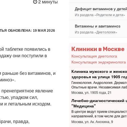
2 минуты
Дефицит витаминов у дете
Из раздела «
Родители и дети
»
Витамины и авитаминоз
ТЬЯ ОБНОВЛЕНА: 19 МАЯ 2026
Из раздела «
Диетология
»
Клиники в Москве
й таблетке появились в
одажу они поступили в
Консультация диетолога
Консультация эндокринолога
Клиника мужского и женско
и раньше без витаминов, и
здоровья на улице 1905 го
миноз».
Гинекология. Андрология. Дермат
Опытные врачи. Независимая ла
о пренеприятное явление
Москва, ул. 1905 года, 21
тью, упадком сил,
Лечебно-диагностический 
и и летальным исходом.
"Медицина"
В центре ведут прием специалис
направлений, в том числе для дет
Врачи, правда,
Москва, ул. Ак. Анохина, 9