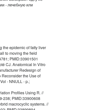
ии - лечебную или
the epidemic of fatty liver
call to moving the field
154781; PMID:33901501
oté CJ. Anatomical In Vitro
Manufacturer Redesign of
o Reconsider the Use of
Vol - NNULL - p.;
tion Profiles Using R. //
219-238; PMID:33900608
ybrid macrocyclic systems. //
3302; PMID:33899894