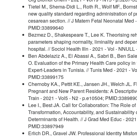
Tietel M., Shema-Didi L., Roth R., Wolf MF., Borns
new quality standard regarding administration of pr
cesarean section. // J Matern Fetal Neonatal Med -
PMID:33899640
Bezmez D., Shakespeare T., Lee K. Theorising reha
parameters shaping normality, liminality and depe
hospital. // Sociol Health Illn - 2021 - Vol - NNUL
Ben Abdelaziz A., El Abassi A., Sabri B., Ben Sale
O. Evaluation of the Primary Health Care policy i
Expert-Leaders in Tunisia. // Tunis Med - 2021 - Vo
PMID:33899175
Chernoby KA., Pettit KE., Jansen JH., Welch JL. F
Pregnant and New Parent Residents: A Descriptive
Train - 2021 - Vol5 - N2 - p.e10504; PMID:338989
Lee I., Best JA. Call for Collaboration: The Role of
Transformation, Accountability, and Sustainability 
Determinants of Health. // J Grad Med Educ - 2021 
PMID:33897949
Erlich DR., Gravel JW. Professional Identity Misfo