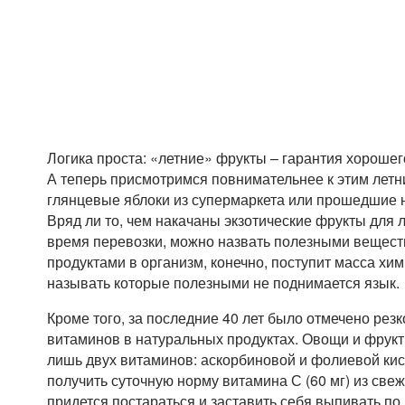
Логика проста: «летние» фрукты – гарантия хорошег
А теперь присмотримся повнимательнее к этим летн
глянцевые яблоки из супермаркета или прошедшие н
Вряд ли то, чем накачаны экзотические фрукты для 
время перевозки, можно назвать полезными вещест
продуктами в организм, конечно, поступит масса хи
называть которые полезными не поднимается язык.
Кроме того, за последние 40 лет было отмечено ре
витаминов в натуральных продуктах. Овощи и фрукт
лишь двух витаминов: аскорбиновой и фолиевой кис
получить суточную норму витамина С (60 мг) из све
придется постараться и заставить себя выпивать по 