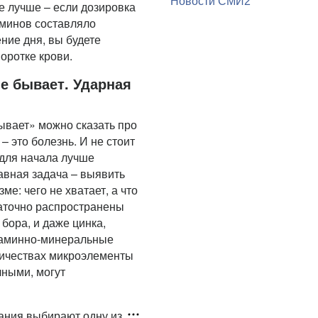
Новости СМИ2
е лучше – если дозировка
аминов составляло
ние дня, вы будете
оротке крови.
е бывает. Ударная
бывает» можно сказать про
 это болезнь. И не стоит
 для начала лучше
лавная задача – выявить
е: чего не хватает, а что
таточно распространены
 бора, и даже цинка,
итаминно-минеральные
личествах микроэлементы
чными, могут
ания выбирают одну из