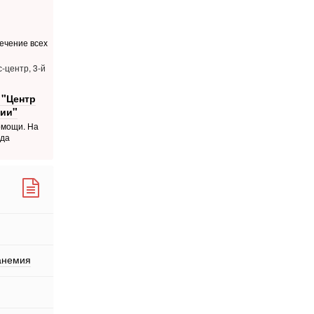
ечение всех
с-центр, 3-й
 "Центр
ии"
омощи. На
ода
анемия