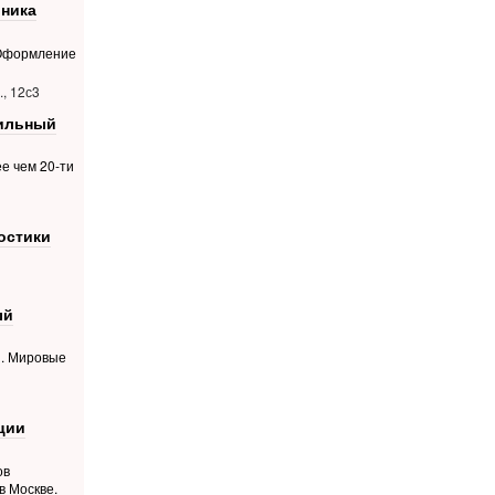
ника
 Оформление
, 12с3
фильный
е чем 20-ти
остики
ый
й. Мировые
ции
ов
в Москве.