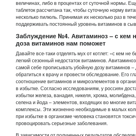
величинах, либо в процентах от суточной нормы. Ещ
таблеток рассчитана так, чтобы суточную норму вит
несколько пилюль. Принимая их несколько раз в тече
поддерживать постоянный уровень витаминов в сыв
Заблуждение №4. Авитаминоз – с кем н
доза витаминов нам поможет
Давайте все-таки отделять мух от котлет: «с кем не 
легкий сезонный недостаток витаминов. Авитаминоз –
самой себе прописывать убойную дозу витаминов –
обратиться к врачу и провести обследование. Его г
соотношение витаминов и микроэлементов в организм
в избытке. Согласно исследованиям, у россиян дос
избытки железа, ванадия, никеля, хрома, молибдена,
селена и йода – элементов, входящих во многие в
комплексы. Эти жизненно необходимые в малых ко
при избытке в организме человека становятся токси
провоцировать серьезные заболевания.
В зависимости от полученных результатов обследов