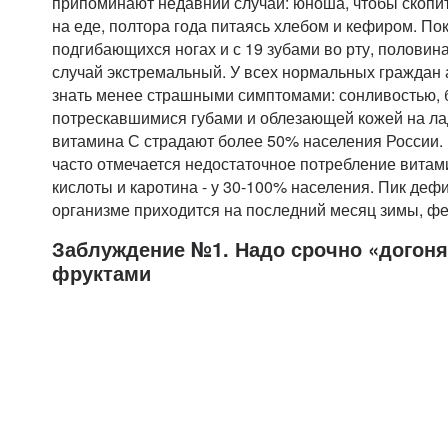
припоминают недавний случай: юноша, чтобы скопит
на еде, полтора года питаясь хлебом и кефиром. По
подгибающихся ногах и с 19 зубами во рту, половин
случай экстремальный. У всех нормальных граждан 
знать менее страшными симптомами: сонливостью, 
потрескавшимися губами и облезающей кожей на ла
витамина С страдают более 50% населения России. 
часто отмечается недостаточное потребление витам
кислоты и каротина - у 30-100% населения. Пик деф
организме приходится на последний месяц зимы, фе
Заблуждение №1. Надо срочно «догон
фруктами