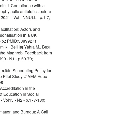
tein J. Compliance with a
ophylactic antibiotics before
 2021 - Vol - NNULL - p.1-7;
bilitation: Actors and
rsonalisation in a UK
L - p.; PMID:33899271
m K., BelHaj Yahia M., Brixi
n the Maghreb. Feedback from
l99 - N1 - p.59-79;
lexible Scheduling Policy for
 Pilot Study. // AEM Educ
08
 Accreditation in the
of Education in Social
- Vol13 - N2 - p.177-180;
rmation and Burnout: A Call