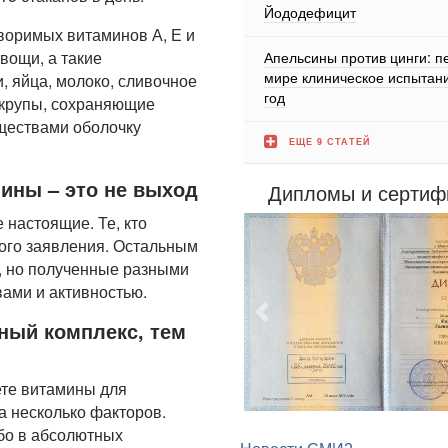
Йододефицит
творимых витаминов А, Е и
вощи, а такие
Апельсины против цинги: п
мире клиническое испытани
, яйца, молоко, сливочное
год
, крупы, сохраняющие
ществами оболочку
ЕЩЕ 9 СТАТЕЙ
ины – это не выход
Дипломы и сертиф
 настоящие. Те, кто
того заявления. Остальным
, но полученные разными
ами и активностью.
Предыдущий
ный комплекс, тем
ете витамины для
а несколько факторов.
бо в абсолютных