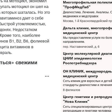
ь на мотоцикл, экономил
Многопрофильная поликли
купать мотоцикл он шел на
"ПрофМедЛаб"
а которых шаталась. Но это
Диагностика. Лечение. Анализы.
медкнижек и медсправок
авитаминоз дает о себе
Москва, 1-й Красногвардейский пр.
быстрой утомляемостью,
Дельта клиник, многопро
донях. Недостатком
медицинский центр
Кроме того, наиболее
Мы предоставляем услуги по боле
инов В1, В2, В6, фолиевой
направлениям.
ицита витаминов в
пер. Наставнический, д. 6
враль.
Центр молекулярной диагн
ЦНИИ эпидемиологии
яться» свежими
Роспотребнадзора
ОН КЛИНИК, международн
медицинский центр
Сеть клиник для взрослых и дете
стандарты диагностики и лечения
8 филиалов
Центр генетики и репродук
"Нова Клиник"
Сеть специализированных центр
репродукции и генетики человека 