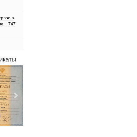
ервое в
е, 1747
икаты
Следующий