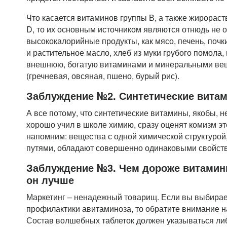
Что касается витаминов группы В, а также жирорас
D, то их основным источником являются отнюдь не о
высококалорийные продукты, как мясо, печень, почки
и растительное масло, хлеб из муки грубого помола
внешнюю, богатую витаминами и минеральными ве
(гречневая, овсяная, пшено, бурый рис).
Заблуждение №2. Синтетические витам
А все потому, что синтетические витамины, якобы, не
хорошо учил в школе химию, сразу оценят комизм э
напомним: вещества с одной химической структурой
путями, обладают совершенно одинаковыми свойств
Заблуждение №3. Чем дороже витамин
он лучше
Маркетинг – ненадежный товарищ. Если вы выбира
профилактики авитаминоза, то обратите внимание н
Состав волшебных таблеток должен указываться ли