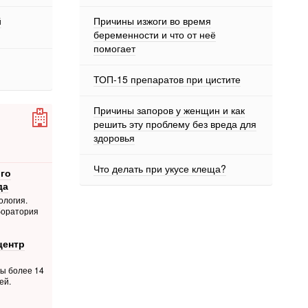
й
Причины изжоги во время
беременности и что от неё
помогает
ТОП-15 препаратов при цистите
Причины запоров у женщин и как
решить эту проблему без вреда для
здоровья
Что делать при укусе клеща?
го
да
ология.
боратория
центр
ты более 14
ей.