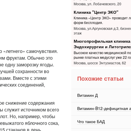
Москва, ул. Лобачевского, 20
Клиника "Центр ЭКО"
Клиника «Центр ЭКО» проводит л
форм бесплодия.
Москва, ул.Аргуновская д.3, бизне
этаж
Многопрофильная клиника
Эндохирургии и Литотрипс
о «летнего» самочувствия.
Высокое качество медицинской п
им фруктам. Обычно это
рынке платных медуслуг уже 22 г
Москва, шоссе Энтузиастов, 62
е одну заморозку ягоды.
лучшей сохранности во
вами. Вместе с этими
Похожие статьи
мических соединений,
Витамин Д
зкое снижение содержания
Витамин-B12-дефицитная 
ы служит источником всего
лот. Но, например, чтобы
Что такое БАД
жевыжатого яблочного сока,
15 стаканов в день.