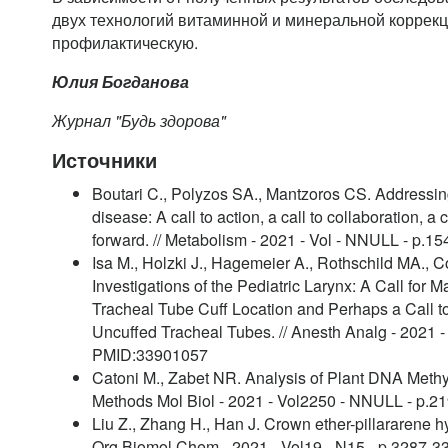
двух технологий витаминной и минеральной коррекц
профилактическую.
Юлия Богданова
Журнал "Будь здорова"
Источники
Boutari C., Polyzos SA., Mantzoros CS. Addressing 
disease: A call to action, a call to collaboration, a 
forward. // Metabolism - 2021 - Vol - NNULL - p.
Isa M., Holzki J., Hagemeier A., Rothschild MA., C
Investigations of the Pediatric Larynx: A Call for 
Tracheal Tube Cuff Location and Perhaps a Call t
Uncuffed Tracheal Tubes. // Anesth Analg - 2021 - 
PMID:33901057
Catoni M., Zabet NR. Analysis of Plant DNA Methyla
Methods Mol Biol - 2021 - Vol2250 - NNULL - p.
Liu Z., Zhang H., Han J. Crown ether-pillararene h
Org Biomol Chem - 2021 - Vol19 - N15 - p.3287-