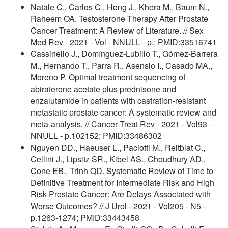
Natale C., Carlos C., Hong J., Khera M., Baum N.,
Raheem OA. Testosterone Therapy After Prostate
Cancer Treatment: A Review of Literature. // Sex
Med Rev - 2021 - Vol - NNULL - p.; PMID:33516741
Cassinello J., Domínguez-Lubillo T., Gómez-Barrera
M., Hernando T., Parra R., Asensio I., Casado MA.,
Moreno P. Optimal treatment sequencing of
abiraterone acetate plus prednisone and
enzalutamide in patients with castration-resistant
metastatic prostate cancer: A systematic review and
meta-analysis. // Cancer Treat Rev - 2021 - Vol93 -
NNULL - p.102152; PMID:33486302
Nguyen DD., Haeuser L., Paciotti M., Reitblat C.,
Cellini J., Lipsitz SR., Kibel AS., Choudhury AD.,
Cone EB., Trinh QD. Systematic Review of Time to
Definitive Treatment for Intermediate Risk and High
Risk Prostate Cancer: Are Delays Associated with
Worse Outcomes? // J Urol - 2021 - Vol205 - N5 -
p.1263-1274; PMID:33443458