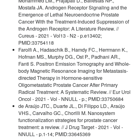
Mohammed LM., Prajapati D., Ballestas NP.,
Mostafa JA. Androgen Receptor Signaling and the
Emergence of Lethal Neuroendocrine Prostate
Cancer With the Treatment-Induced Suppression of
the Androgen Receptor: A Literature Review. //
Cureus - 2021 - Vol13 - N2 - p.e13402;
PMID:33754118
Farolfi A., Hadaschik B., Hamdy FC., Herrmann K.,
Hofman MS., Murphy DG., Ost P., Padhani AR.,
Fanti S. Positron Emission Tomography and Whole-
body Magnetic Resonance Imaging for Metastasis-
directed Therapy in Hormone-sensitive
Oligometastatic Prostate Cancer After Primary
Radical Treatment: A Systematic Review. // Eur Urol
Oncol - 2021 - Vol - NNULL - p.; PMID:33750684
de Araújo JTC., Duarte JL., Di Filippo LD., Araújo
VHS., Carvalho GC., Chorilli M. Nanosystem
functionalization strategies for prostate cancer
treatment: a review. // J Drug Target - 2021 - Vol -
NNULL - p.1-14; PMID:33645369