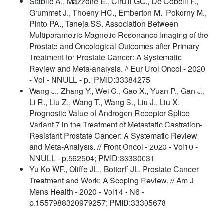
Stabile A., Mazzone E., Cirulli GO., De Cobelli F.,
Grummet J., Thoeny HC., Emberton M., Pokorny M.,
Pinto PA., Taneja SS. Association Between
Multiparametric Magnetic Resonance Imaging of the
Prostate and Oncological Outcomes after Primary
Treatment for Prostate Cancer: A Systematic
Review and Meta-analysis. // Eur Urol Oncol - 2020
- Vol - NNULL - p.; PMID:33384275
Wang J., Zhang Y., Wei C., Gao X., Yuan P., Gan J.,
Li R., Liu Z., Wang T., Wang S., Liu J., Liu X.
Prognostic Value of Androgen Receptor Splice
Variant 7 in the Treatment of Metastatic Castration-
Resistant Prostate Cancer: A Systematic Review
and Meta-Analysis. // Front Oncol - 2020 - Vol10 -
NNULL - p.562504; PMID:33330031
Yu Ko WF., Oliffe JL., Bottorff JL. Prostate Cancer
Treatment and Work: A Scoping Review. // Am J
Mens Health - 2020 - Vol14 - N6 -
p.1557988320979257; PMID:33305678