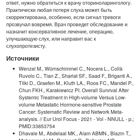
ответ, нужно обратиться к врачу оториноларингологу.
Практически любая потеря слуха может быть
скорректирована, особенно, если сигнал тревоги
прозвучал вовремя. Врач проведет обследование и
назначит консервативное лечение, операцию,
улучшающую слух, или направит вас к
слухопротезисту.
Источники
Wenzel M., Würnschimmel C., Nocera L., Collà
Ruvolo C., Tian Z., Shariat SF., Saad F., Briganti A.,
Tilki D., Graefen M., Kluth LA., Roos FC., Mandel P.,
Chun FKH., Karakiewicz PI. Overall Survival After
Systemic Treatment in High-volume Versus Low-
volume Metastatic Hormone-sensitive Prostate
Cancer: Systematic Review and Network Meta-
analysis. // Eur Urol Focus - 2021 - Vol - NNULL - p.;
PMID:33853754
Dhavale M., Abdelaal MK., Alam ABMN., Blazin T.,