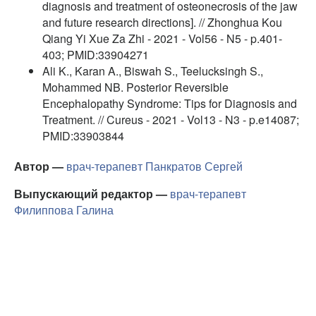
diagnosis and treatment of osteonecrosis of the jaw
and future research directions]. // Zhonghua Kou
Qiang Yi Xue Za Zhi - 2021 - Vol56 - N5 - p.401-
403; PMID:33904271
Ali K., Karan A., Biswah S., Teelucksingh S.,
Mohammed NB. Posterior Reversible
Encephalopathy Syndrome: Tips for Diagnosis and
Treatment. // Cureus - 2021 - Vol13 - N3 - p.e14087;
PMID:33903844
Автор —
врач-терапевт
Панкратов Сергей
Выпускающий редактор —
врач-терапевт
Филиппова Галина