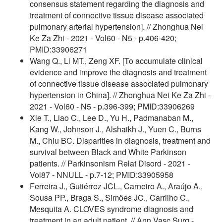
consensus statement regarding the diagnosis and
treatment of connective tissue disease associated
pulmonary arterial hypertension]. // Zhonghua Nei
Ke Za Zhi - 2021 - Vol60 - N5 - p.406-420;
PMID:33906271
Wang Q., Li MT., Zeng XF. [To accumulate clinical
evidence and improve the diagnosis and treatment
of connective tissue disease associated pulmonary
hypertension in China]. // Zhonghua Nei Ke Za Zhi -
2021 - Vol60 - N5 - p.396-399; PMID:33906269
Xie T., Liao C., Lee D., Yu H., Padmanaban M.,
Kang W., Johnson J., Alshaikh J., Yuen C., Burns
M., Chiu BC. Disparities in diagnosis, treatment and
survival between Black and White Parkinson
patients. // Parkinsonism Relat Disord - 2021 -
Vol87 - NNULL - p.7-12; PMID:33905958
Ferreira J., Gutiérrez JCL., Carneiro A., Araújo A.,
Sousa PP., Braga S., Simões JC., Carrilho C.,
Mesquita A. CLOVES syndrome diagnosis and
treatment in an adult patient. // Ann Vasc Surg -