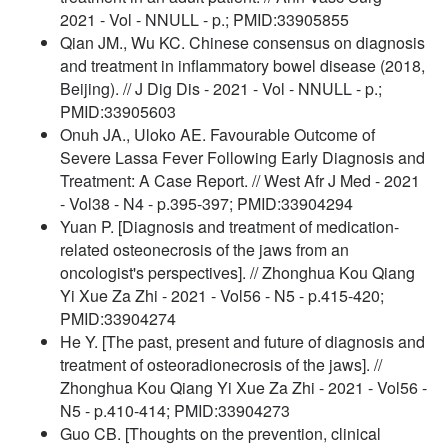
2021 - Vol - NNULL - p.; PMID:33905855
Qian JM., Wu KC. Chinese consensus on diagnosis
and treatment in inflammatory bowel disease (2018,
Beijing). // J Dig Dis - 2021 - Vol - NNULL - p.;
PMID:33905603
Onuh JA., Uloko AE. Favourable Outcome of
Severe Lassa Fever Following Early Diagnosis and
Treatment: A Case Report. // West Afr J Med - 2021
- Vol38 - N4 - p.395-397; PMID:33904294
Yuan P. [Diagnosis and treatment of medication-
related osteonecrosis of the jaws from an
oncologist's perspectives]. // Zhonghua Kou Qiang
Yi Xue Za Zhi - 2021 - Vol56 - N5 - p.415-420;
PMID:33904274
He Y. [The past, present and future of diagnosis and
treatment of osteoradionecrosis of the jaws]. //
Zhonghua Kou Qiang Yi Xue Za Zhi - 2021 - Vol56 -
N5 - p.410-414; PMID:33904273
Guo CB. [Thoughts on the prevention, clinical