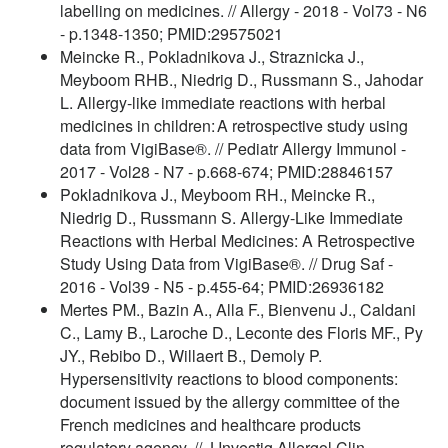
labelling on medicines. // Allergy - 2018 - Vol73 - N6
- p.1348-1350; PMID:29575021
Meincke R., Pokladnikova J., Straznicka J.,
Meyboom RHB., Niedrig D., Russmann S., Jahodar
L. Allergy-like immediate reactions with herbal
medicines in children: A retrospective study using
data from VigiBase®. // Pediatr Allergy Immunol -
2017 - Vol28 - N7 - p.668-674; PMID:28846157
Pokladnikova J., Meyboom RH., Meincke R.,
Niedrig D., Russmann S. Allergy-Like Immediate
Reactions with Herbal Medicines: A Retrospective
Study Using Data from VigiBase®. // Drug Saf -
2016 - Vol39 - N5 - p.455-64; PMID:26936182
Mertes PM., Bazin A., Alla F., Bienvenu J., Caldani
C., Lamy B., Laroche D., Leconte des Floris MF., Py
JY., Rebibo D., Willaert B., Demoly P.
Hypersensitivity reactions to blood components:
document issued by the allergy committee of the
French medicines and healthcare products
regulatory agency. // J Investig Allergol Clin