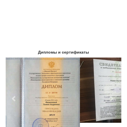
Дипломы и сертификаты
Предыдущий
Следу