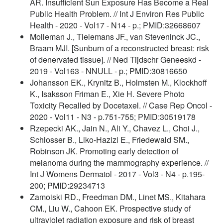
AR. Insufficient Sun Exposure Has Become a Real
Public Health Problem. // Int J Environ Res Public
Health - 2020 - Vol17 - N14 - p.; PMID:32668607
Molleman J., Tielemans JF., van Steveninck JC.,
Braam MJI. [Sunburn of a reconstructed breast: risk
of denervated tissue]. // Ned Tijdschr Geneeskd -
2019 - Vol163 - NNULL - p.; PMID:30816650
Johansson EK., Krynitz B., Holmsten M., Klockhoff
K., Isaksson Friman E., Xie H. Severe Photo
Toxicity Recalled by Docetaxel. // Case Rep Oncol -
2020 - Vol11 - N3 - p.751-755; PMID:30519178
Rzepecki AK., Jain N., Ali Y., Chavez L., Choi J.,
Schlosser B., Liko-Hazizi E., Friedewald SM.,
Robinson JK. Promoting early detection of
melanoma during the mammography experience. //
Int J Womens Dermatol - 2017 - Vol3 - N4 - p.195-
200; PMID:29234713
Zamoiski RD., Freedman DM., Linet MS., Kitahara
CM., Liu W., Cahoon EK. Prospective study of
ultraviolet radiation exposure and risk of breast