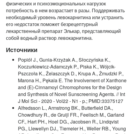
физических и психоэмоциональных нагрузок
потребность в нем возрастает в разы. Поддерживать
необходимый уровень левокарнитина или устранить
его недостаток поможет безрецептурный
лекарственный препарат Элькар, представляющий
собой водный раствор левокарнитина.
Источники
Popiół J., Gunia-Krzyżak A., Słoczyńska K.,
Koczurkiewicz-Adamczyk P., Piska K., Wójcik-
Pszczoła K., Żelaszczyk D., Krupa A., Żmudzki P.,
Marona H., Pękala E. The Involvement of Xanthone
and (E)-Cinnamoyl Chromophores for the Design
and Synthesis of Novel Sunscreening Agents. // Int
J Mol Sci - 2020 - Vol22 - N1 - p.; PMID:33375127
Alfredsson L., Armstrong BK., Butterfield DA.,
Chowdhury R., de Gruijl FR., Feelisch M., Garland
CF., Hart PH., Hoel DG., Jacobsen R., Lindqvist
PG., Llewellyn DJ., Tiemeier H., Weller RB., Young