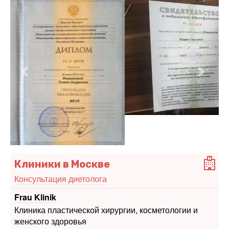
Предыдущий
Следу
Клиники в Москве
Консультация диетолога
Frau Klinik
Клиника пластической хирургии, косметологии и
женского здоровья
Москва, ул. Гиляровского, 55;
Подсосенский пер., 20А