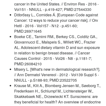
cancer in the United States. // Environ Res - 2016 -
Vol151 - NNULL - p.419-427; PMID:27544330
Döbrőssy L., Cornides Á. [European Code against
Cancer: 12 ways to reduce your cancer risk]. // Orv
Hetil - 2016 - Vol157 - N12 - p.451-60;
PMID:26971645
Boeke CE., Tamimi RM., Berkey CS., Colditz GA.,
Giovannucci E., Malspeis S., Willett WC., Frazier
AL. Adolescent dietary vitamin D and sun exposure
in relation to benign breast disease. // Cancer
Causes Control - 2015 - Vol26 - N8 - p.1181-7;
PMID:26084210
Misery L. [What's new in dermatological research?].
// Ann Dermatol Venereol - 2012 - Vol139 Suppl 5 -
NNULL - p.S188-93; PMID:23522705
Krause M., Klit A., Blomberg Jensen M., Søeborg T.,
Frederiksen H., Schlumpf M., Lichtensteiger W.,
Skakkebaek NE., Drzewiecki KT. Sunscreens: are
they beneficial for health? An overview of endocrine