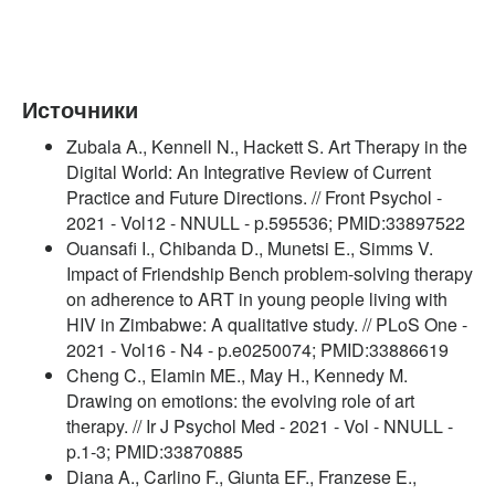
Источники
Zubala A., Kennell N., Hackett S. Art Therapy in the
Digital World: An Integrative Review of Current
Practice and Future Directions. // Front Psychol -
2021 - Vol12 - NNULL - p.595536; PMID:33897522
Ouansafi I., Chibanda D., Munetsi E., Simms V.
Impact of Friendship Bench problem-solving therapy
on adherence to ART in young people living with
HIV in Zimbabwe: A qualitative study. // PLoS One -
2021 - Vol16 - N4 - p.e0250074; PMID:33886619
Cheng C., Elamin ME., May H., Kennedy M.
Drawing on emotions: the evolving role of art
therapy. // Ir J Psychol Med - 2021 - Vol - NNULL -
p.1-3; PMID:33870885
Diana A., Carlino F., Giunta EF., Franzese E.,