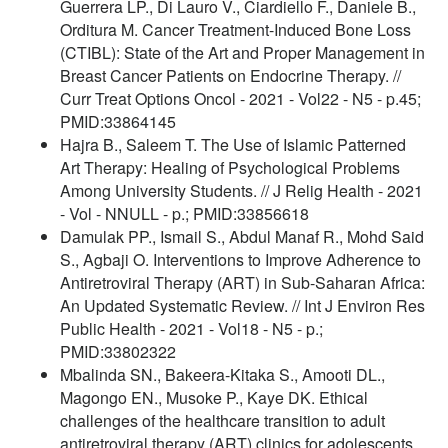
Guerrera LP., Di Lauro V., Ciardiello F., Daniele B.,
Orditura M. Cancer Treatment-Induced Bone Loss
(CTIBL): State of the Art and Proper Management in
Breast Cancer Patients on Endocrine Therapy. //
Curr Treat Options Oncol - 2021 - Vol22 - N5 - p.45;
PMID:33864145
Hajra B., Saleem T. The Use of Islamic Patterned
Art Therapy: Healing of Psychological Problems
Among University Students. // J Relig Health - 2021
- Vol - NNULL - p.; PMID:33856618
Damulak PP., Ismail S., Abdul Manaf R., Mohd Said
S., Agbaji O. Interventions to Improve Adherence to
Antiretroviral Therapy (ART) in Sub-Saharan Africa:
An Updated Systematic Review. // Int J Environ Res
Public Health - 2021 - Vol18 - N5 - p.;
PMID:33802322
Mbalinda SN., Bakeera-Kitaka S., Amooti DL.,
Magongo EN., Musoke P., Kaye DK. Ethical
challenges of the healthcare transition to adult
antiretroviral therapy (ART) clinics for adolescents