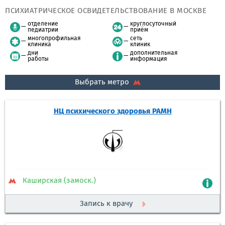
ПСИХИАТРИЧЕСКОЕ ОСВИДЕТЕЛЬСТВОВАНИЕ В МОСКВЕ
отделение
круглосуточный
педиатрии
приём
многопрофильная
сеть
клиника
клиник
дни
дополнительная
работы
информация
Выбрать метро
НЦ психического здоровья РАМН
Каширская (замоск.)
Запись к врачу