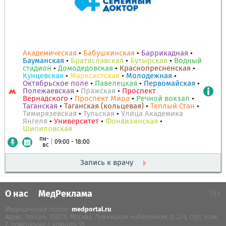
Академическая
•
Бабушкинская
•
Баррикадная
•
Бауманская
•
Братиславская
•
Бутырская
•
Водный
стадион
•
Домодедовская
•
Краснопресненская
•
Кунцевская
•
Марксистская
•
Молодежная
•
Октябрьское поле
•
Павелецкая
•
Первомайская
•
Полежаевская
•
Пражская
•
Проспект
Вернадского
•
Проспект Мира
•
Речной вокзал
•
Таганская
•
Таганская (кольцевая)
•
Теплый Стан
•
Тимирязевская
•
Тульская
•
Улица Академика
Янгеля
•
Университет
•
Фонвизинская
•
Шипиловская
пн-
|
09:00 - 18:00
вс
Запись к врачу
О нас
МедРеклама
18+
Медицинский портал
medportal.ru
.
Адрес: Россия, 119270, Москва, Лужнецкая набережная, д. 2/4, стр.1, этаж
2, помещение I, комната 18