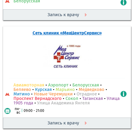
Белорусская
Запись к врачу
Сеть клиник «МедЦентрСервис»
Авиамоторная
•
Аэропорт
•
Белорусская
•
Беляево
•
Курская
•
Марьино
•
Медведково
•
Митино
•
Новые Черемушки
•
Отрадное
•
Проспект Вернадского
•
Сокол
•
Таганская
•
Улица
1905 года
•
Улица Академика Янгеля
пн-
|
09:00 - 21:00
вс
Запись к врачу