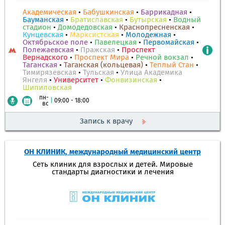
Академическая
•
Бабушкинская
•
Баррикадная
•
Бауманская
•
Братиславская
•
Бутырская
•
Водный
стадион
•
Домодедовская
•
Краснопресненская
•
Кунцевская
•
Марксистская
•
Молодежная
•
Октябрьское поле
•
Павелецкая
•
Первомайская
•
Полежаевская
•
Пражская
•
Проспект
Вернадского
•
Проспект Мира
•
Речной вокзал
•
Таганская
•
Таганская (кольцевая)
•
Теплый Стан
•
Тимирязевская
•
Тульская
•
Улица Академика
Янгеля
•
Университет
•
Фонвизинская
•
Шипиловская
пн-
|
09:00 - 18:00
вс
Запись к врачу
ОН КЛИНИК, международный медицинский центр
Сеть клиник для взрослых и детей. Мировые
стандарты диагностики и лечения