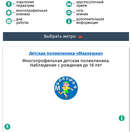
отделение
круглосуточный
педиатрии
приём
многопрофильная
сеть
клиника
клиник
дни
дополнительная
работы
информация
Выбрать метро
Детская поликлиника «Маркушка»
Многопрофильная детская поликлиника.
Наблюдение с рождения до 18 лет