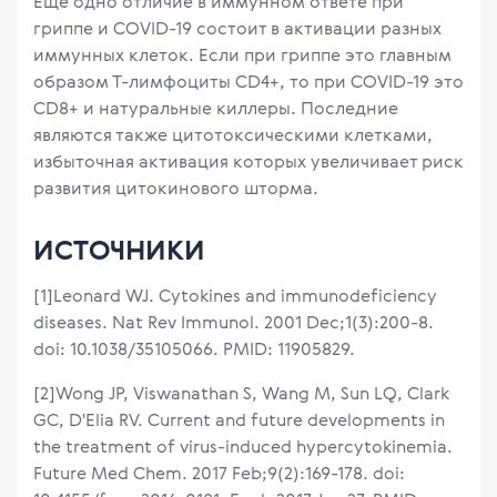
Еще одно отличие в иммунном ответе при
гриппе и COVID-19 состоит в активации разных
иммунных клеток. Если при гриппе это главным
образом Т-лимфоциты CD4+, то при COVID-19 это
CD8+ и натуральные киллеры. Последние
являются также цитотоксическими клетками,
избыточная активация которых увеличивает риск
развития цитокинового шторма.
ИСТОЧНИКИ
[1]Leonard WJ. Cytokines and immunodeficiency
diseases. Nat Rev Immunol. 2001 Dec;1(3):200-8.
doi: 10.1038/35105066. PMID: 11905829.
[2]Wong JP, Viswanathan S, Wang M, Sun LQ, Clark
GC, D'Elia RV. Current and future developments in
the treatment of virus-induced hypercytokinemia.
Future Med Chem. 2017 Feb;9(2):169-178. doi: