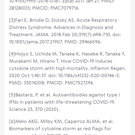
10.4155/fmc-2016-0181. Epub 2017 Jan 27. PMID:
28128003; PMCID: PMC7079716.
[3]Fan E, Brodie D, Slutsky AS. Acute Respiratory
Distress Syndrome: Advances in Diagnosis and
Treatment. JAMA. 2018 Feb 20;319(7):698-710. doi:
10.1001/jama.2017.21907. PMID: 29466596.
[4]Hojyo S, Uchida M, Tanaka K, Hasebe R, Tanaka Y,
Murakami M, Hirano T. How COVID-19 induces
cytokine storm with high mortality. Inflamm Regen.
2020 Oct 1;40:37. doi: 10.1186/s41232-020-00146-3.
PMID: 33014208; PMCID: PMC7527296.
[5]Bastard, P. et al. Autoantibodies against type I
IFNs in patients with life-threatening COVID-19.
Science 23, 370 (2020).
[6]Melo AKG, Milby KM, Caparroz ALMA, et al.
Biomarkers of cytokine storm as red flags for