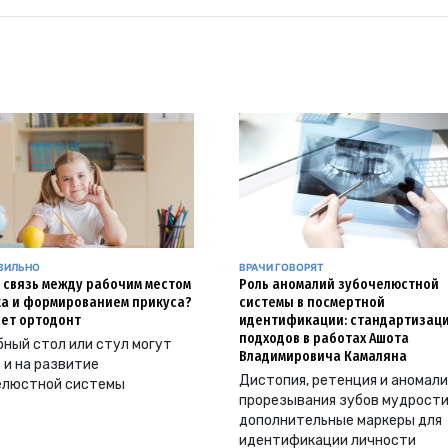
АВИЛЬНО
ВРАЧИ ГОВОРЯТ
и связь между рабочим местом
Роль аномалий зубочелюстной
а и формированием прикуса?
системы в посмертной
ет ортодонт
идентификации: стандартизац
подходов в работах Ашота
ный стол или стул могут
Владимировича Камаляна
 и на развитие
Дистопия, ретенция и аномал
елюстной системы
прорезывания зубов мудрости
дополнительные маркеры для
идентификации личности