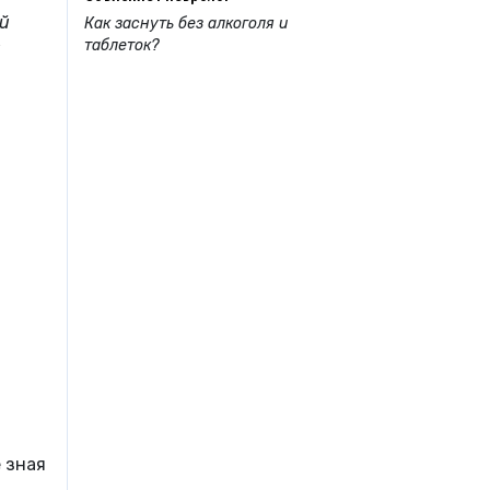
ий
Как заснуть без алкоголя и
таблеток?
й
 зная