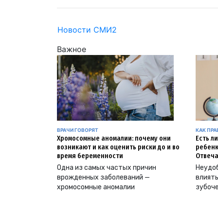
Новости СМИ2
Важное
ВРАЧИ ГОВОРЯТ
КАК ПР
Хромосомные аномалии: почему они
Есть л
возникают и как оценить риски до и во
ребенк
время беременности
Отвеча
Одна из самых частых причин
Неудоб
врожденных заболеваний —
влиять
хромосомные аномалии
зубоч