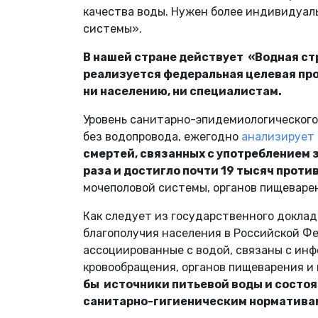
качества воды. Нужен более индивидуал
системы».
В нашей стране действует «Водная стр
реализуется федеральная целевая про
ни населению, ни специалистам.
Уровень санитарно-эпидемиологического 
без водопровода, ежегодно
анализирует
смертей, связанных с употреблением з
раза и достигло почти 19 тысяч против 
мочеполовой системы, органов пищеварени
Как следует из государственного докла
благополучия населения в Российской Ф
ассоциированные с водой, связаны с ин
кровообращения, органов пищеварения и
бы источники питьевой воды и состо
санитарно-гигиеническим норматива