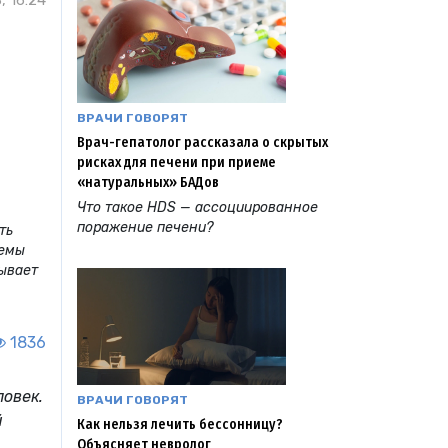
, 16:24
ВРАЧИ ГОВОРЯТ
Врач-гепатолог рассказала о скрытых
рисках для печени при приеме
«натуральных» БАДов
Что такое HDS — ассоциированное
поражение печени?
ть
лемы
тывает
1836
ловек.
ВРАЧИ ГОВОРЯТ
й
Как нельзя лечить бессонницу?
Объясняет невролог