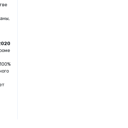
тве
аны,
2020
Кроме
 100%
ного
ет