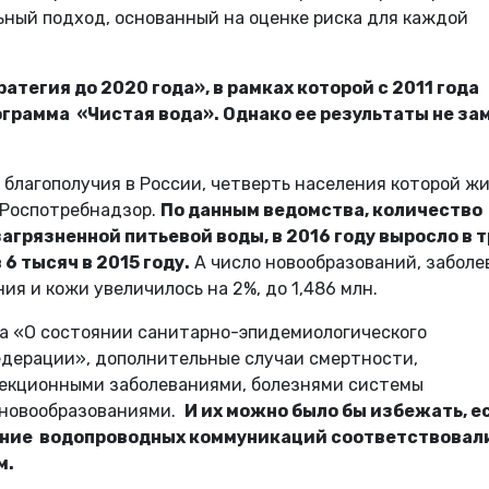
ьный подход, основанный на оценке риска для каждой
атегия до 2020 года», в рамках которой с 2011 года
грамма «Чистая вода». Однако ее результаты не за
благополучия в России, четверть населения которой ж
Роспотребнадзор.
По данным ведомства, количество
агрязненной питьевой воды, в 2016 году выросло в 
6 тысяч в 2015 году.
А число новообразований, заболе
я и кожи увеличилось на 2%, до 1,486 млн.
да «О состоянии санитарно-эпидемиологического
едерации», дополнительные случаи смертности,
фекционными заболеваниями, болезнями системы
 новообразованиями.
И их можно было бы избежать, е
яние водопроводных коммуникаций соответствовал
м.