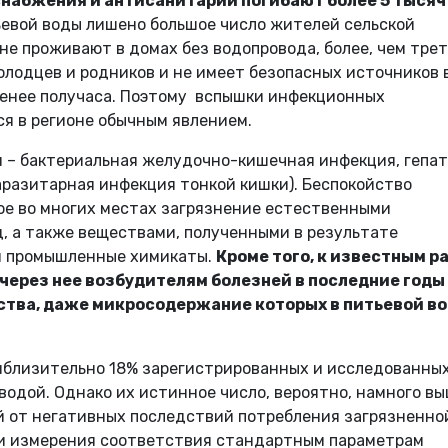
снабжения и антисанитарии погибают более 5 тысяч
тьевой воды лишено большое число жителей сельской
не проживают в домах без водопровода, более, чем трет
лодцев и родников и не имеет безопасных источников 
менее получаса. Поэтому вспышки инфекционных
ся в регионе обычным явлением.
 – бактериальная желудочно-кишечная инфекция, гепат
паразитарная инфекция тонкой кишки). Беспокойство
е во многих местах загрязнение естественными
, а также веществами, полученными в результате
 и промышленные химикаты.
Кроме того, к известным р
через нее возбудителям болезней в последние годы
тва, даже микросодержание которых в питьевой в
близительно 18% зарегистрированных и исследованных
водой. Однако их истинное число, вероятно, намного вы
й от негативных последствий потребления загрязненно
ки измерения соответствия стандартным параметрам