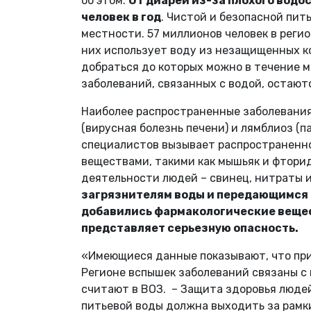
об этом.
От диареи из-за плохого водо
человек в год
. Чистой и безопасной пи
местности. 57 миллионов человек в регио
них использует воду из незащищенных ко
добраться до которых можно в течение 
заболеваний, связанных с водой, остают
Наиболее распространенные заболевания
(вирусная болезнь печени) и лямблиоз (
специалистов вызывает распространенно
веществами, такими как мышьяк и фторид
деятельности людей – свинец, нитраты
загрязнителям воды и передающимся 
добавились фармакологические вещес
представляет серьезную опасность.
«Имеющиеся данные показывают, что при
Регионе вспышек заболеваний связаны с 
считают в ВОЗ. – Защита здоровья люде
питьевой воды должна выходить за рам