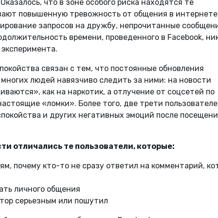
казалось, что в зоне особого риска находятся те
вают повышенную тревожность от общения в интернете
рирование запросов на дружбу, непрочитанные сообщен
должительность времени, проведенного в Facebook, ник
 эксперимента.
покойства связан с тем, что постоянные обновления
многих людей навязчиво следить за ними: на новости
ваются», как на наркотик, а отлучение от соцсетей по
астоящие «ломки». Более того, две трети пользовател
спокойства и других негативных эмоций после посещен
и отличались те пользователи, которые:
м, почему кто-то не сразу ответил на комментарий, ко
ать личного общения
атор серьезным или пошутил