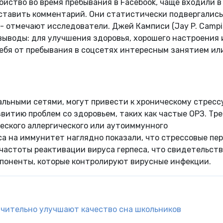
ойство во время пребывания в Facebook, чаще входили в
оставить комментарий. Они статистически подвергались
- отмечают исследователи. Джей Камписи (Jay P. Campis
выводы: для улучшения здоровья, хорошего настроения 
себя от пребывания в соцсетях интересным занятием ил
альными сетями, могут привести к хроническому стресс
витию проблем со здоровьем, таких как частые ОРЗ. Тре
еского аллергического или аутоиммунного
а на иммунитет наглядно показали, что стрессовые пе
 частоты реактивации вируса герпеса, что свидетельств
мпоненты, которые контролируют вирусные инфекции.
ачительно улучшают качество сна школьников