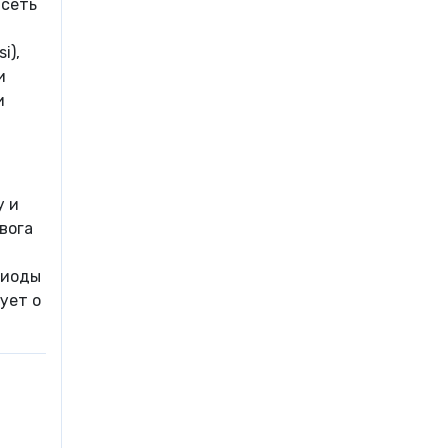
 сеть
i),
и
и
у и
вога
риоды
ует о