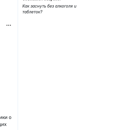
Как заснуть без алкоголя и
таблеток?
ики о
щих