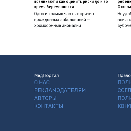
возникают и как оценить риски до и во
ребенк
время беременности
Отвеча
Одна из самых частых причин
Неудоб
врожденных заболеваний —
влиять
хромосомные аномалии
зубоч
МедПортал
Право
О НАС
ПОЛ
РЕКЛАМОДАТЕЛЯМ
СОГ
АВТОРЫ
ПОЛ
КОНТАКТЫ
КОН