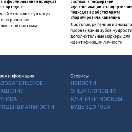
а и формированием прикуса?
системы в посмертной
ет ортодонт
идентификации: стандартизац
подходов в работах Ашота
ный стол или стул могут
Владимировича Камаляна
 и на развитие
Дистопия, ретенция и аномал
елюстной системы
прорезывания зубов мудрости
дополнительные маркеры для
идентификации личности
вая информация
Сервисы
ЬЗОВАТЕЛЬСКОЕ
НОВОСТИ
ЛАШЕНИЕ
ЭНЦИКЛОПЕДИЯ
ИТИКА
КЛИНИКИ МОСКВЫ
ФИДЕНЦИАЛЬНОСТИ
БУДЬ ЗДОРОВА