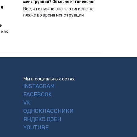
менструации? Объясняет гинеколог
ия
Все, что нужно знать о гигиене на
пляже во время менструации
ии
 как
Мы в социальных сетях
INSTAGRAM
FACEBOOK
VK
ОДНОКЛАССНИКИ
ЯНДЕКС.ДЗЕН
YOUTUBE