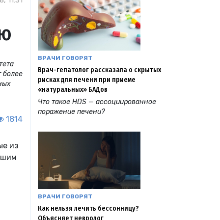
, 11:31
ью
ВРАЧИ ГОВОРЯТ
тета
Врач-гепатолог рассказала о скрытых
т более
рисках для печени при приеме
ных
«натуральных» БАДов
Что такое HDS — ассоциированное
поражение печени?
1814
ые из
ьшим
ВРАЧИ ГОВОРЯТ
Как нельзя лечить бессонницу?
Объясняет невролог