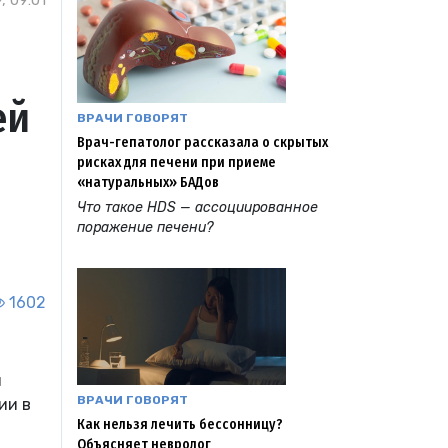
, 09:01
ей
ВРАЧИ ГОВОРЯТ
Врач-гепатолог рассказала о скрытых
рисках для печени при приеме
«натуральных» БАДов
Что такое HDS — ассоциированное
поражение печени?
1602
й
ВРАЧИ ГОВОРЯТ
ии в
Как нельзя лечить бессонницу?
Объясняет невролог