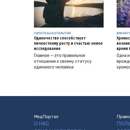
ГИПОТЕЗЫ И ОТКРЫТИЯ
ВРАЧИ Г
Одиночество способствует
Хромос
личностному росту и счастью: новое
возник
исследование
время 
Главное — это правильное
Одна и
отношение к своему статусу
врожд
одинокого человека
хромо
МедПортал
Право
О НАС
ПОЛ