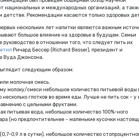
комендаций был проведен обширный обзор научной
т национальных и международных организаций, а такж
м детстве. Рекомендации касаются только здоровых де
первых нескольких лет напитки являются важным источ
зывают большое влияние на здоровье в будущем. Семьи
 руководство в отношении того, что следует пить их
етил
Ричард Бессер (Richard Besser), президент и
а Вуда Джонсона.
выглядит следующим образом:
 или молочная смесь.
ному молоку/смеси небольшое количество питьевой воды 
несколько глотков во время еды. Лучше не пить сок – у 
равнению с цельными фруктами.
ная питьевая вода, небольшое количество 100%-ного
хара (но предпочтительнее – маленькие кусочки настоящ
(0,7-0,9 л в сутки), небольшое количество стопроцентно