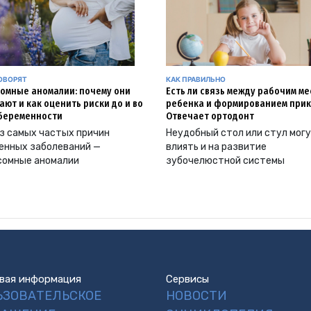
ОВОРЯТ
КАК ПРАВИЛЬНО
омные аномалии: почему они
Есть ли связь между рабочим м
ают и как оценить риски до и во
ребенка и формированием прик
беременности
Отвечает ортодонт
з самых частых причин
Неудобный стол или стул мог
енных заболеваний —
влиять и на развитие
сомные аномалии
зубочелюстной системы
вая информация
Сервисы
ЬЗОВАТЕЛЬСКОЕ
НОВОСТИ