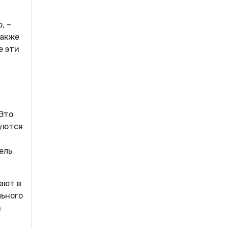
, –
также
е эти
 Это
руются
ель
ают в
льного
а