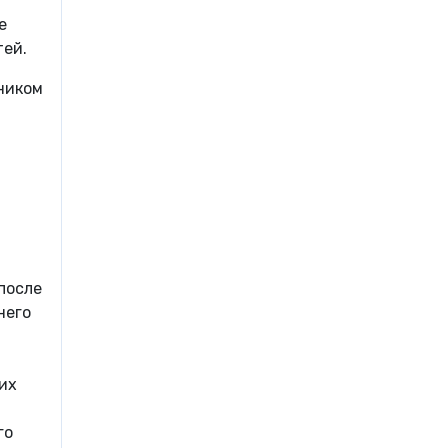
е
тей.
ником
после
него
их
го