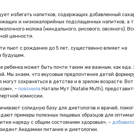
ует избегать напитков, содержащих добавленный сахар
ржащих и низкокалорийных подслащенных напитков, а 
олочного молока (миндального, рисового, овсяного). Вс
ной ценности.
ети пьют с рождения до 5 лет, существенно влияет на
в будущем.
е ребенка может быть почти таким же важным, как еда.
ей. Мы знаем, что вкусовые предпочтения детей форми
я могут сохраняться в детстве и в зрелом возрасте. Вот
рсом», –
пояснила
Натали Мут (Natalie Muth), представит
пертной комиссии.
ечивают солидную базу для диетологов и врачей, помог
оздают примеры полезных пищевых образцов для оптима
вития наряду с общим состоянием здоровья», –
добавил
резидент Академии питания и диетологии.