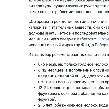
Для разработки научно обоснованных ре
литературы, существующих руководств о
отчетов о потреблении напитков в ранне
«Со времени рождения детей в течение 
калорий и питательных веществ, они ока
должны иметь четкое и последовательное
малышам и чего следует избегать», –
отм
исполнительный директор Фонда Роберт
Итак, выбор рекомендованных напитков 
0-6 месяцев: только грудное молоко
6-12 месяцев: в дополнение к груд
введения твердой пищи, достаточно 
нет питательных преимуществ по с
12-24 месяца: цельное молоко, обыч
фруктового сока без добавления са
фруктов).
2-5 лет: обезжиренное молоко, вода 