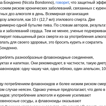
а Бондонно (Nicola Bondonno),
говорит
, что защитный эффе
соким риском хронических заболеваний, связанных с курен
ртных доз алкоголя в день. Всемирная организация
у алкоголя, как 10 г (12,7 мл) этилового спирта. Две
римерно одной бутылке пива.
По словам авторов, результа
 и заболеваний сердца. Тем не менее, ученые подчеркиваю
лирует повышенный риск смерти из-за употребления алкого
елать для своего здоровья, это бросить курить и сократить
 Бондонно.
отреблять разнообразные флавоноидные соединения,
тах и напитках. Они рекомендуют, в частности, такую диету
воноидов: одну чашку чая, одно яблоко, один апельсин, 10
ду потреблением флавоноидов и более низким риском смер
ом случае неясен. Однако ученые предполагают, что дело в
идов: употребление алкоголя и курение усиливают
ровеносные сосуды, а флавоноиды оказывают