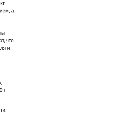
кт
ием, а
ты
т, что
ля и
,
0 г
ти,