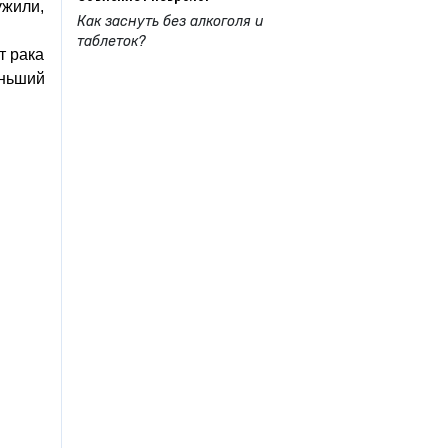
ужили,
Как заснуть без алкоголя и
таблеток?
т рака
еньший