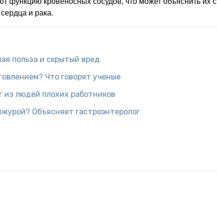
т функцию кровеносных сосудов, что может объяснить их с
сердца и рака.
ная польза и скрытый вред
товлением? Что говорят ученые
 из людей плохих работников
кожурой? Объясняет гастроэнтеролог