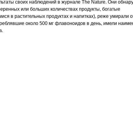
ьтаты своих наблюдений в журнале The Nature. Они обнар
меренных или больших количествах продукты, богатые
я в растительных продуктах и напитках), реже умирали о
треблявшие около 500 мг флавоноидов в день, имели наим
а.