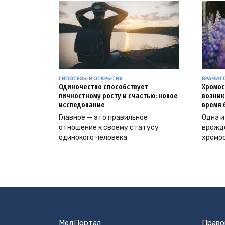
ГИПОТЕЗЫ И ОТКРЫТИЯ
ВРАЧИ Г
Одиночество способствует
Хромос
личностному росту и счастью: новое
возник
исследование
время 
Главное — это правильное
Одна и
отношение к своему статусу
врожд
одинокого человека
хромо
МедПортал
Право