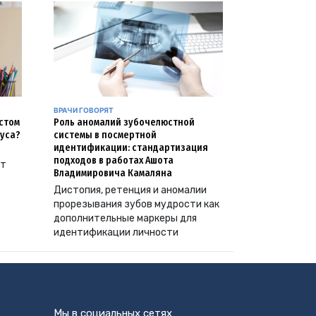
ВРАЧИ ГОВОРЯТ
естом
Роль аномалий зубочелюстной
уса?
системы в посмертной
идентификации: стандартизация
подходов в работах Ашота
ут
Владимировича Камаляна
Дистопия, ретенция и аномалии
прорезывания зубов мудрости как
дополнительные маркеры для
идентификации личности
Мы в социальных сетях