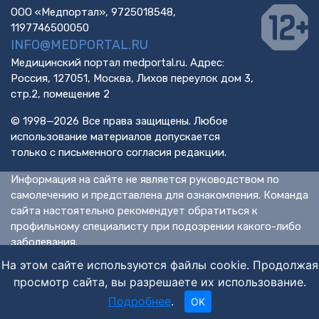
ООО «Медпортал», 9725018548,
1197746500050
INFO@MEDPORTAL.RU
Медицинский портал medportal.ru. Адрес:
Россия, 127051, Москва, Лихов переулок дом 3,
стр.2, помещение 2
© 1998—2026 Все права защищены. Любое
использование материалов допускается
только с письменного согласия редакции.
Информация на сайте не является руководством по
самолечению и представлена для ознакомления. Команда
сайта настоятельно рекомендует обратиться к
профильному специалисту при подозрении какого-либо
заболевания.
ИМЕЮТСЯ ПРОТИВОПОКАЗАНИЯ. НЕОБХОДИМА
На этом сайте используются файлы cookie. Продолжая
КОНСУЛЬТАЦИЯ СПЕЦИАЛИСТА.
просмотр сайта, вы разрешаете их использование.
Подробнее
.
OK