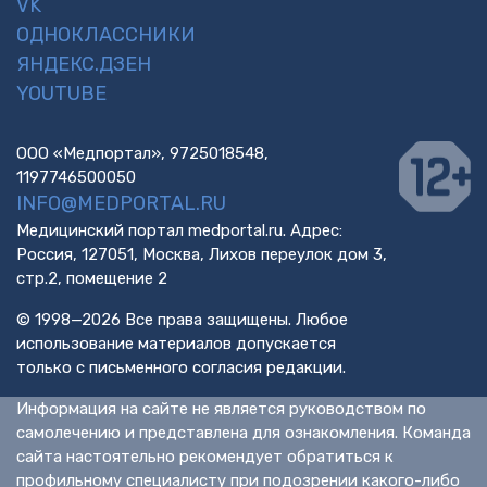
VK
ОДНОКЛАССНИКИ
ЯНДЕКС.ДЗЕН
YOUTUBE
ООО «Медпортал», 9725018548,
1197746500050
INFO@MEDPORTAL.RU
Медицинский портал medportal.ru. Адрес:
Россия, 127051, Москва, Лихов переулок дом 3,
стр.2, помещение 2
© 1998—2026 Все права защищены. Любое
использование материалов допускается
только с письменного согласия редакции.
Информация на сайте не является руководством по
самолечению и представлена для ознакомления. Команда
сайта настоятельно рекомендует обратиться к
профильному специалисту при подозрении какого-либо