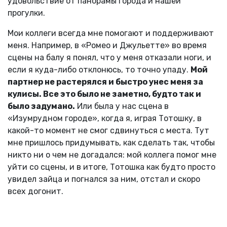
удовольствие от панорамы города и нашей
прогулки.
Мои коллеги всегда мне помогают и поддерживают
меня. Например, в «Ромео и Джульетте» во время
сцены на балу я понял, что у меня отказали ноги, и
если я куда-либо отклонюсь, то точно упаду.
Мой
партнер не растерялся и быстро унес меня за
кулисы. Все это было не заметно, будто так и
было задумано.
Или была у нас сцена в
«Изумрудном городе», когда я, играя Тотошку, в
какой-то момент не смог сдвинуться с места. Тут
мне пришлось придумывать, как сделать так, чтобы
никто ни о чем не догадался: мой коллега помог мне
уйти со сцены, и в итоге, Тотошка как будто просто
увидел зайца и погнался за ним, отстал и скоро
всех догонит.