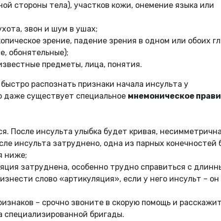
ой стороны тела), участков кожи, онемение языка или
хота, звон и шум в ушах;
опическое зрение, падение зрения в одном или обоих гл
е, обонятельные);
известные предметы, лица, понятия.
быстро распознать признаки начала инсульта у
го даже существует специальное
мнемоническое прав
ся. После инсульта улыбка будет кривая, несимметрична
ле инсульта затруднено, одна из парных конечностей 
я ниже;
ляция затруднена, особенно трудно справиться с длинн
знести слово «артикуляция», если у него инсульт – он
признаков – срочно звоните в скорую помощь и расскажи
а специализированной бригады.