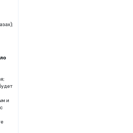
азах);
ило
я;
будет
ым и
 с
те