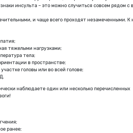
знаки инсульта – это можно случиться совсем рядом с 
ачительными, и чаще всего проходят незамеченными. К 
апатия;
ная тяжелыми нагрузками;
пература тела;
ориентации в пространстве;
частке головы или во всей голове;
Д.
тически наблюдаете один или несколько перечисленных
воги!
гчения;
ое ранее;