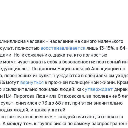
лмиллиона человек – население не самого маленького
инсульт, полностью
восстанавливается
лишь 13-15%, а 84
ами. Но, к сожалению, даже те, кто полностью
е могут чувствовать себя в безопасности: повторный и
ледующих лет. По данным Национальной Ассоциации по
ов, перенесших инсульт, нуждаются в специальном уход
 8% могут
вернуться
к прежней полноценной жизни. Кро
ью исключительно пожилых людей: как
утверждает
дирек
 Н.И. Пирогова Людмила Стаховская, за последние 5 ле
ульт, снизился с 73 до 68 лет, при этом значительно
лодых людей, и даже у детей.
 остается несерьезным – каждый считает, что вся эта
. А между тем, к группе риска по самому распространен