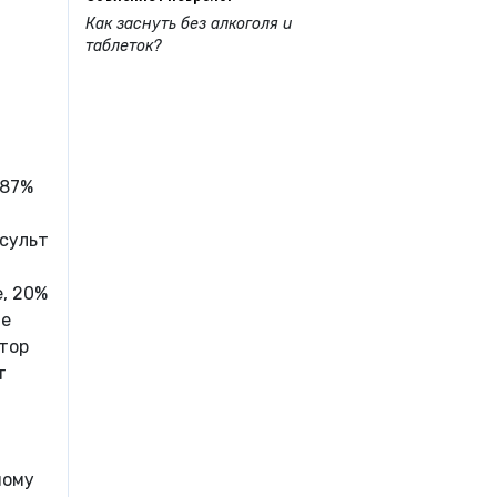
Как заснуть без алкоголя и
таблеток?
-87%
нсульт
е, 20%
ме
тор
т
ному