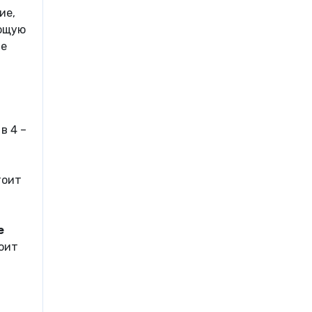
ие,
ающую
ые
в 4 –
тоит
е
тоит