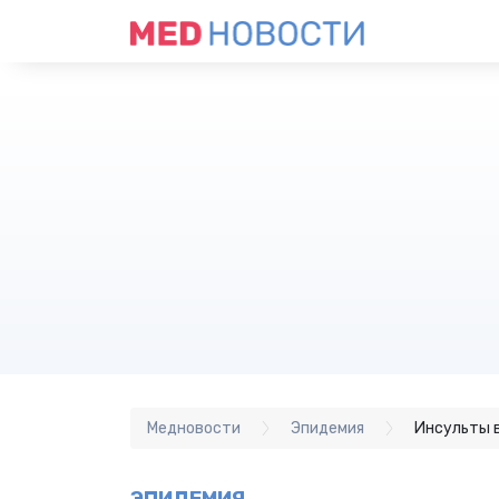
Медновости
Эпидемия
Инсульты в