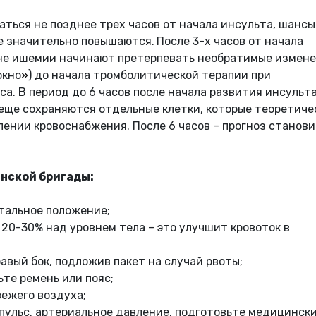
ться не позднее трех часов от начала инсульта, шансы
е значительно повышаются.
После 3-х часов от начала
зоне ишемии начинают претерпевать необратимые измене
окно
»
) до начала тромболитической терапии при
са. В период до 6 часов после начала развития инсульт
 еще сохраняются отдельные клетки, которые теоретиче
ении кровоснабжения. После 6 часов – прогноз станов
инской бригады:
тальное положение;
 20-30% над уровнем тела – это улучшит кровоток в
авый бок, подложив пакет на случай рвоты;
ьте ремень или пояс;
вежего воздуха;
пульс, артериальное давление, подготовьте медицинск