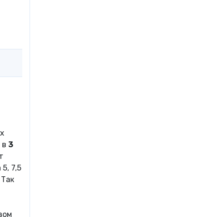
ых
 в
3
т
5, 7,5
 Так
зом