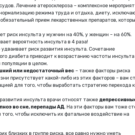
судов. Лечение атеросклероза – комплексное мероприят
 нормализацию режима труда и отдыха, диету, исключ
обязательный прием лекарственных препаратов, котор
ет риск инсульта у мужчин на 40%, у женщин – на 60%.
вает вероятность инсульта в 4 раза!
е удваивает риск развития инсульта. Сочетание
ого диабета приводит к возрастанию частоты инсульта 
я популяции в целом.
шний или недостаточный вес
– также факторы риска
зни присутствует какой-либо из этих факторов – вам с
ацией для того, чтобы выработать стратегию перехода к
 развития инсульта врачи относят также
депрессивны
пноэ во сне, перепады АД
. На эти факторы вам тоже с
 того, чтобы исключить их фатальное воздействие на
их близких в группе риска, все равно нужно уметь