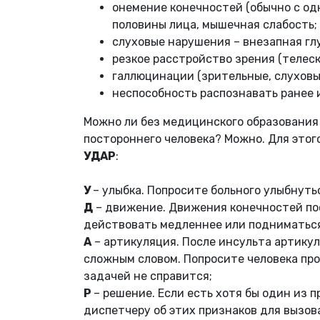
онемение конечностей (обычно с одн
половины лица, мышечная слабость;
слуховые нарушения – внезапная глу
резкое расстройство зрения (телеск
галлюцинации (зрительные, слуховы
неспособность распознавать ранее 
Можно ли без медицинского образования 
постороннего человека? Можно. Для это
УДАР
:
У
– улыбка. Попросите больного улыбнуть
Д
– движение. Движения конечностей пос
действовать медленнее или подниматьс
А
– артикуляция. После инсульта артику
сложным словом. Попросите человека прои
задачей не справится;
Р
– решение. Если есть хотя бы один из 
диспетчеру об этих признаков для вызов