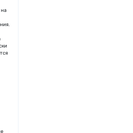
 на
ния.
а
ски
ится
ие