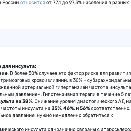
в России
относится
от 77,1 до 97,3% населения в разных
 для инсульта:
ние
. В более 50% случаев это фактор риска для развития
утримозговых кровоизлияний, в 30% – субарахноидальн
ржденной артериальной гипертензией частота инсульта
мальным давлением. Гипотензивная терапи в течение 5 ле
ульта на 38%
. Снижение уровня диастолического АД на 
частоты инсульта на
35%, 46%, и 56%
соответственно.
льное давление, нужно немедленно обратиться к
емического инсульта однозначно связаны с атеросклеро