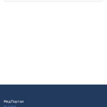
МедПортал