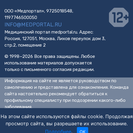
ООО «Медпортал», 9725018548,
1197746500050
INFO@MEDPORTAL.RU
Медицинский портал medportal.ru. Адрес:
Россия, 127051, Москва, Лихов переулок дом 3,
стр.2, помещение 2
© 1998—2026 Все права защищены. Любое
использование материалов допускается
только с письменного согласия редакции.
Информация на сайте не является руководством по
самолечению и представлена для ознакомления. Команда
сайта настоятельно рекомендует обратиться к
профильному специалисту при подозрении какого-либо
заболевания.
ИМЕЮТСЯ ПРОТИВОПОКАЗАНИЯ. НЕОБХОДИМА
На этом сайте используются файлы cookie. Продолжая
КОНСУЛЬТАЦИЯ СПЕЦИАЛИСТА.
просмотр сайта, вы разрешаете их использование.
Подробнее
.
OK