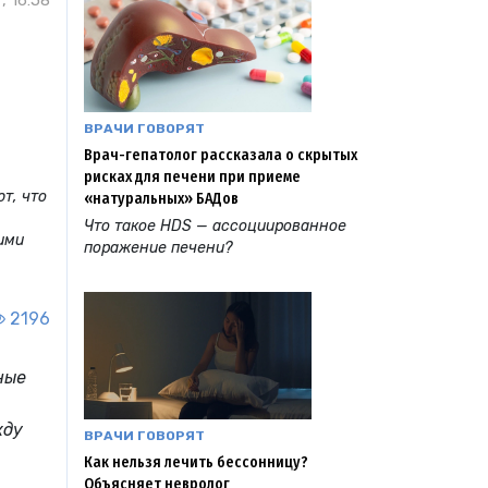
, 16:58
ВРАЧИ ГОВОРЯТ
Врач-гепатолог рассказала о скрытых
рисках для печени при приеме
т, что
«натуральных» БАДов
Что такое HDS — ассоциированное
ими
поражение печени?
2196
ные
жду
ВРАЧИ ГОВОРЯТ
Как нельзя лечить бессонницу?
Объясняет невролог