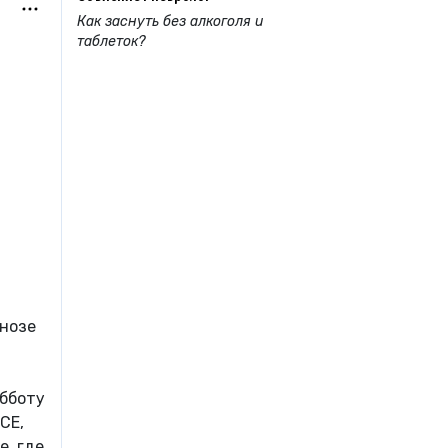
Как заснуть без алкоголя и
таблеток?
гнозе
убботу
CE,
е, где