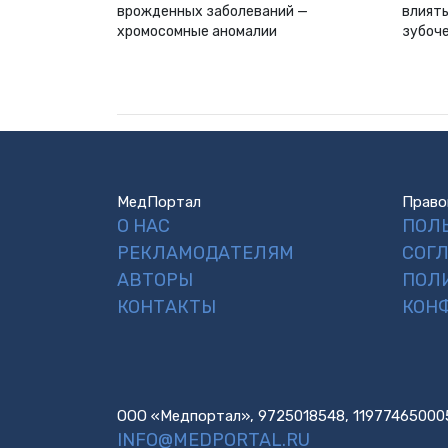
врожденных заболеваний —
влиять
хромосомные аномалии
зубоч
МедПортал
Право
О НАС
ПОЛ
РЕКЛАМОДАТЕЛЯМ
СОГ
АВТОРЫ
ПОЛ
КОНТАКТЫ
КОН
ООО «Медпортал», 9725018548, 11977465000
INFO@MEDPORTAL.RU