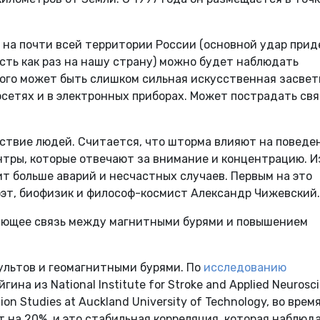
о на почти всей территории России (основной удар при
есть как раз на нашу страну) можно будет наблюдать
этого может быть слишком сильная искусственная засвет
осетях и в электронных приборах. Может пострадать свя
вствие людей. Считается, что шторма влияют на поведе
ентры, которые отвечают за внимание и концентрацию. И
ит больше аварий и несчастных случаев. Первым на это
оэт, биофизик и философ-космист Александр Чижевский.
вающее связь между магнитными бурями и повышением
ультов и геомагнитными бурями. По
исследованию
на из National Institute for Stroke and Applied Neurosc
tion Studies at Auckland University of Technology, во врем
 на 20%, и это стабильная корреляция, которая наблюд