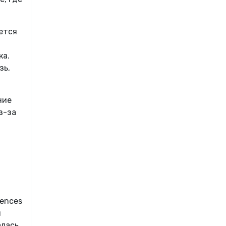
дется
ка.
зь,
ние
з-за
iences
я
алась