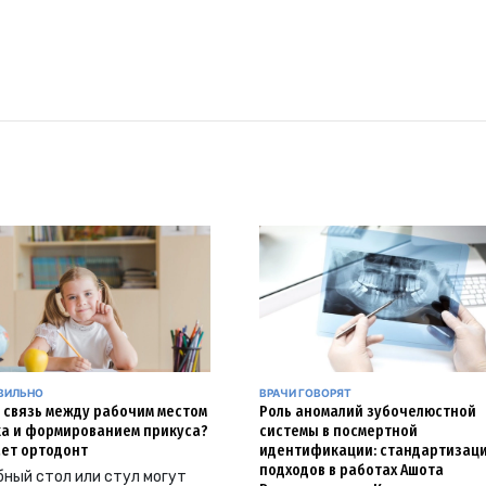
АВИЛЬНО
ВРАЧИ ГОВОРЯТ
и связь между рабочим местом
Роль аномалий зубочелюстной
а и формированием прикуса?
системы в посмертной
ет ортодонт
идентификации: стандартизац
подходов в работах Ашота
ный стол или стул могут