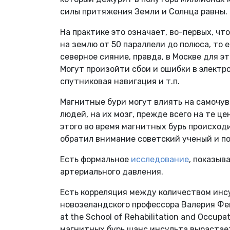
силы притяжения Земли и Солнца равны.
На практике это означает, во-первых, чт
на землю от 50 параллели до полюса, то 
северное сияние, правда, в Москве для 
Могут произойти сбои и ошибки в электр
спутниковая навигация и т.п.
Магнитные бури могут влиять на самочу
людей, на их мозг, прежде всего на те ц
этого во время магнитных бурь происход
обратил внимание советский ученый и п
Есть формальное
исследование
, показы
артериального давления.
Есть корреляция между количеством инс
новозеландского профессора Валерия Фейги
at the School of Rehabilitation and Occupa
магнитных бурь шанс инсульта вырастает