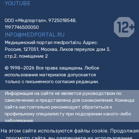
YOUTUBE
ООО «Медпортал», 9725018548,
1197746500050
INFO@MEDPORTAL.RU
Медицинский портал medportal.ru. Адрес:
Россия, 127051, Москва, Лихов переулок дом 3,
стр.2, помещение 2
© 1998—2026 Все права защищены. Любое
использование материалов допускается
только с письменного согласия редакции.
Информация на сайте не является руководством по
самолечению и представлена для ознакомления. Команда
сайта настоятельно рекомендует обратиться к
профильному специалисту при подозрении какого-либо
заболевания.
ИМЕЮТСЯ ПРОТИВОПОКАЗАНИЯ. НЕОБХОДИМА
На этом сайте используются файлы cookie. Продолжая
КОНСУЛЬТАЦИЯ СПЕЦИАЛИСТА.
просмотр сайта, вы разрешаете их использование.