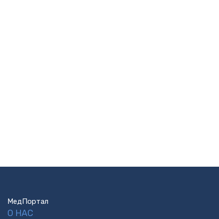
МедПортал
О НАС