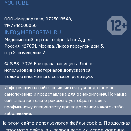
YOUTUBE
ООО «Медпортал», 9725018548,
1197746500050
INFO@MEDPORTAL.RU
Медицинский портал medportal.ru. Адрес:
Россия, 127051, Москва, Лихов переулок дом 3,
стр.2, помещение 2
© 1998—2026 Все права защищены. Любое
использование материалов допускается
только с письменного согласия редакции.
Информация на сайте не является руководством по
самолечению и представлена для ознакомления. Команда
сайта настоятельно рекомендует обратиться к
профильному специалисту при подозрении какого-либо
заболевания.
ИМЕЮТСЯ ПРОТИВОПОКАЗАНИЯ. НЕОБХОДИМА
На этом сайте используются файлы cookie. Продолжая
КОНСУЛЬТАЦИЯ СПЕЦИАЛИСТА.
просмотр сайта, вы разрешаете их использование.