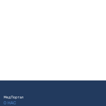
МедПортал
О НАС