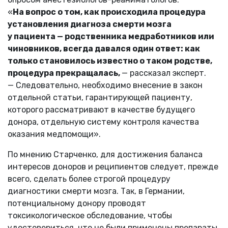
«
На вопрос о том, как происходила процедура
установления диагноза смерти мозга
у пациента — родственника медработников или
чиновников, всегда давался один ответ: как
только становилось известно о таком родстве,
процедура прекращалась,
— рассказал эксперт.
— Следовательно, необходимо внесение в закон
отдельной статьи, гарантирующей пациенту,
которого рассматривают в качестве будущего
донора, отдельную систему контроля качества
оказания медпомощи».
По мнению Старченко, для достижения баланса
интересов доноров и реципиентов следует, прежде
всего, сделать более строгой процедуру
диагностики смерти мозга. Так, в Германии,
потенциальному донору проводят
токсикологическое обследование, чтобы
удостовериться, что не были применены препараты,