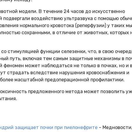
вотной модели. В течение 24 часов до искусственно
 подвергали воздействию ультразвука с помощью обыч
новления нормального кровотока (реперфузии) у таких м
олностью сохранными, в отличие от животных, которых 
 со стимуляцией функции селезенки, что, в свою очеред
ный путь, включая тем самым защитные механизмы в поч
й феномен может наблюдаться не только в почках, но и 
огут страдать вследствие нарушения кровоснабжения и
 более масштабной предоперационной профилактики.
токсичность предложенного метода может позволить у
ытания.
ндрий защищает почки при пиелонефрите
– Медновости