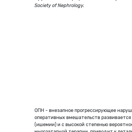
Society of Nephrology.
ОПН - внезапное прогрессирующее наруше
оперативных вмешательств развивается
(ишемии) и с высокой степенью вероятн
многоэтапной терапии, приводит к летал