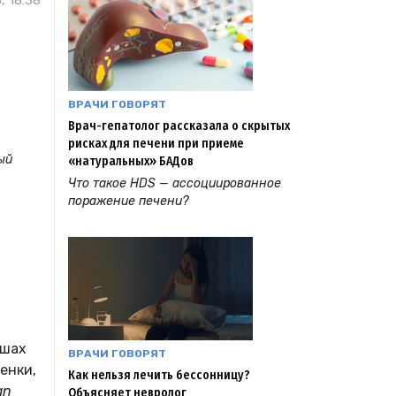
, 18:38
ВРАЧИ ГОВОРЯТ
Врач-гепатолог рассказала о скрытых
рисках для печени при приеме
ый
«натуральных» БАДов
Что такое HDS — ассоциированное
поражение печени?
ышах
ВРАЧИ ГОВОРЯТ
енки,
Как нельзя лечить бессонницу?
an
Объясняет невролог