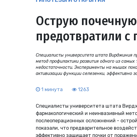
ГИПОТЕЗЫ И ОТКРЫТИЯ
Острую почечную
предотвратили с
Специалисты университета штата Вирджиния п
метод профилактики развития одного из самых
недостаточности. Эксперименты на мышах показ
активизации функции селезенки, эффективно з
1 минута
1263
Специалисты университета штата Вирдж
фармакологический и неинвазивный мето
послеоперационных осложнений - острой
показали, что предварительное воздейст
эффективно защищает почки от поражен