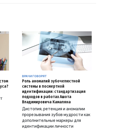
ВРАЧИ ГОВОРЯТ
естом
Роль аномалий зубочелюстной
уса?
системы в посмертной
идентификации: стандартизация
подходов в работах Ашота
ут
Владимировича Камаляна
Дистопия, ретенция и аномалии
прорезывания зубов мудрости как
дополнительные маркеры для
идентификации личности