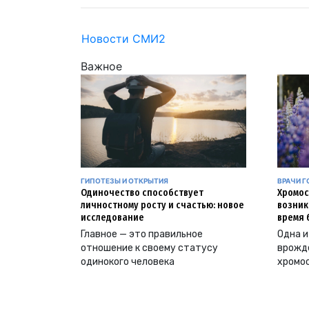
Новости СМИ2
Важное
ГИПОТЕЗЫ И ОТКРЫТИЯ
ВРАЧИ Г
Одиночество способствует
Хромос
личностному росту и счастью: новое
возник
исследование
время 
Главное — это правильное
Одна и
отношение к своему статусу
врожд
одинокого человека
хромо