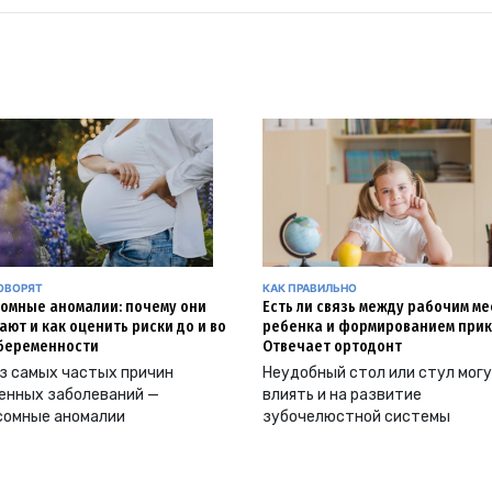
ОВОРЯТ
КАК ПРАВИЛЬНО
омные аномалии: почему они
Есть ли связь между рабочим м
ают и как оценить риски до и во
ребенка и формированием прик
беременности
Отвечает ортодонт
з самых частых причин
Неудобный стол или стул мог
енных заболеваний —
влиять и на развитие
сомные аномалии
зубочелюстной системы