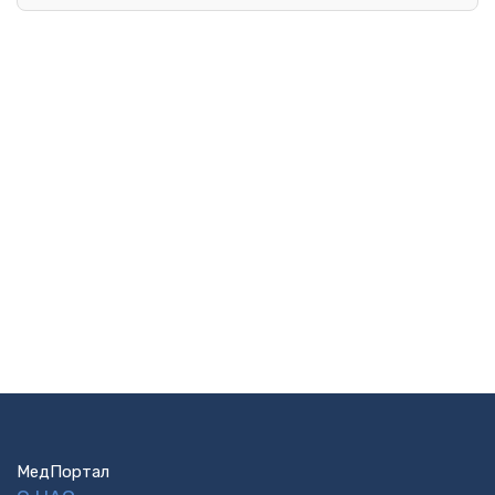
МедПортал