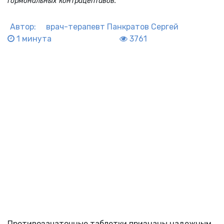
гормональных контрацептивов.
Автор:
врач-терапевт
Панкратов Сергей
1 минута
3761
Противозачаточные таблетки признаны надежным