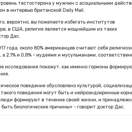
ровень тестостерона у мужчин с асоциальными действ
он в интервью британской Daily Mail.
то, вероятно, вы пожелаете избегать институтов
ере, в США, религия является мощнейшим из таких
тор Дас.
017 года, около 80% американцев считают себя религиоз
 а 2,1% и 0,8% - иудеями и мусульманами, соответствен
е исследования покажут, как именно гормоны формиру
ния.
тическое поведение обусловлено культурой, социализац
 такого поведения могут быть и нейроэндокринные корн
е люди формируют в течение своей жизни, и принадлеж
т быть биологические причины» - говорит доктор Дас.