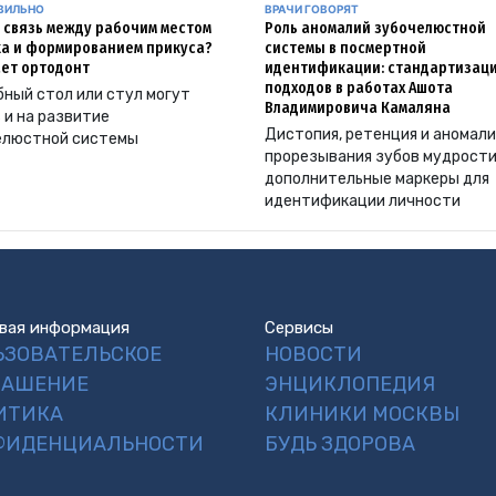
АВИЛЬНО
ВРАЧИ ГОВОРЯТ
и связь между рабочим местом
Роль аномалий зубочелюстной
а и формированием прикуса?
системы в посмертной
ет ортодонт
идентификации: стандартизац
подходов в работах Ашота
ный стол или стул могут
Владимировича Камаляна
 и на развитие
Дистопия, ретенция и аномал
елюстной системы
прорезывания зубов мудрости
дополнительные маркеры для
идентификации личности
вая информация
Сервисы
ЬЗОВАТЕЛЬСКОЕ
НОВОСТИ
ЛАШЕНИЕ
ЭНЦИКЛОПЕДИЯ
ИТИКА
КЛИНИКИ МОСКВЫ
ФИДЕНЦИАЛЬНОСТИ
БУДЬ ЗДОРОВА