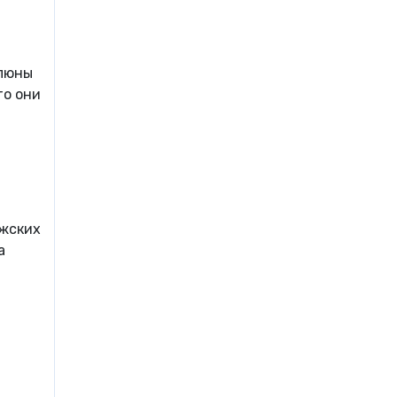
слюны
то они
ужских
а