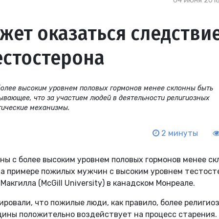
04 июня 2018
жет оказаться следстви
естостерона
более высоким уровнем половых гормонов менее склонны быть
зывающее, что за участием людей в деятельности религиозных
гические механизмы.
2 минуты
ны с более высоким уровнем половых гормонов менее с
на примере пожилых мужчин с высоким уровнем тестост
акгилла (McGill University) в канадском Монреале.
вали, что пожилые люди, как правило, более религиоз
щины положительно воздействует на процесс старения.