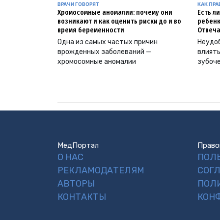
ВРАЧИ ГОВОРЯТ
КАК ПР
Хромосомные аномалии: почему они
Есть л
возникают и как оценить риски до и во
ребенк
время беременности
Отвеча
Одна из самых частых причин
Неудоб
врожденных заболеваний —
влиять
хромосомные аномалии
зубоч
МедПортал
Право
О НАС
ПОЛ
РЕКЛАМОДАТЕЛЯМ
СОГ
АВТОРЫ
ПОЛ
КОНТАКТЫ
КОН