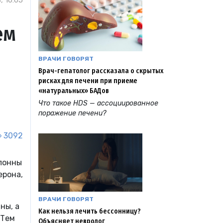
, 10:05
ем
ВРАЧИ ГОВОРЯТ
Врач-гепатолог рассказала о скрытых
рисках для печени при приеме
«натуральных» БАДов
Что такое HDS — ассоциированное
поражение печени?
3092
клонны
ерона,
ВРАЧИ ГОВОРЯТ
ны, а
Как нельзя лечить бессонницу?
 Тем
Объясняет невролог