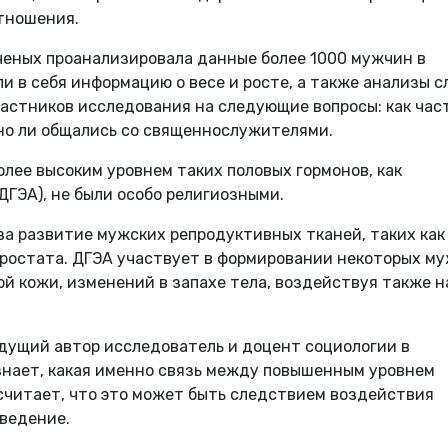
тношения.
ченых проанализировала данные более 1000 мужчин в
ли в себя информацию о весе и росте, а также анализы 
частников исследования на следующие вопросы: как час
но ли общались со священнослужителями.
олее высоким уровнем таких половых гормонов, как
ДГЭА), не были особо религиозными.
за развитие мужских репродуктивных тканей, таких как
простата. ДГЭА участвует в формировании некоторых м
ой кожи, изменений в запахе тела, воздействуя также н
едущий автор исследователь и доцент социологии в
 знает, какая именно связь между повышенным уровнем
считает, что это может быть следствием воздействия
ведение.