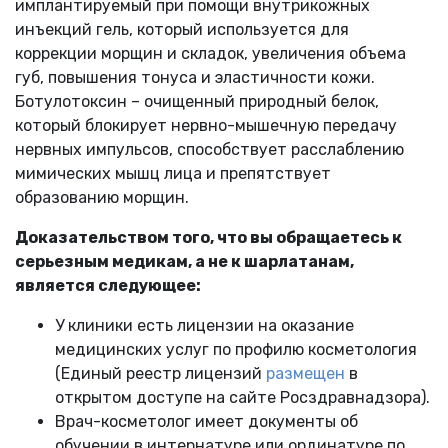
имплантируемый при помощи внутрикожных
инъекций гель, который используется для
коррекции морщин и складок, увеличения объема
губ, повышения тонуса и эластичности кожи.
Ботулотоксин – очищенный природный белок,
который блокирует нервно-мышечную передачу
нервных импульсов, способствует расслаблению
мимических мышц лица и препятствует
образованию морщин.
Доказательством того, что вы обращаетесь к
серьезным медикам, а не к шарлатанам,
является следующее:
У клиники есть лицензии на оказание
медицинских услуг по профилю косметология
(Единый реестр лицензий
размещен
в
открытом доступе на сайте Росздравнадзора).
Врач-косметолог имеет документы об
обучении в интернатуре или ординатуре по