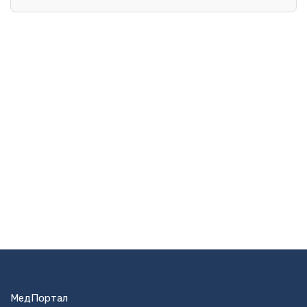
МедПортал