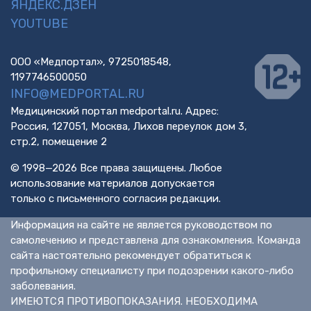
ЯНДЕКС.ДЗЕН
YOUTUBE
ООО «Медпортал», 9725018548,
1197746500050
INFO@MEDPORTAL.RU
Медицинский портал medportal.ru. Адрес:
Россия, 127051, Москва, Лихов переулок дом 3,
стр.2, помещение 2
© 1998—2026 Все права защищены. Любое
использование материалов допускается
только с письменного согласия редакции.
Информация на сайте не является руководством по
самолечению и представлена для ознакомления. Команда
сайта настоятельно рекомендует обратиться к
профильному специалисту при подозрении какого-либо
заболевания.
ИМЕЮТСЯ ПРОТИВОПОКАЗАНИЯ. НЕОБХОДИМА