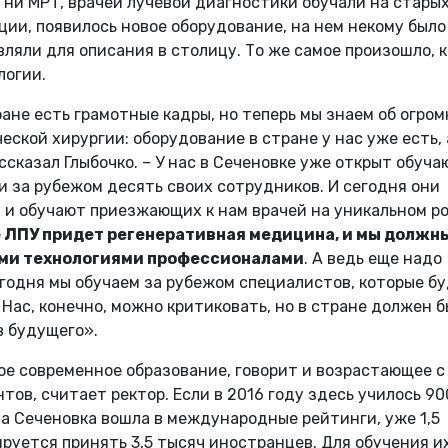
, ни МРТ, врачей лучевой диагностики обучали на стары
ции, появилось новое оборудование, на нем некому было
вляли для описания в столицу. То же самое произошло, 
логии.
ане есть грамотные кадры, но теперь мы знаем об огро
ской хирургии: оборудование в стране у нас уже есть, 
ссказал Глыбочко. – У нас в Сеченовке уже открыт обуч
и за рубежом десять своих сотрудников. И сегодня они
 и обучают приезжающих к нам врачей на уникальном р
е ЛПУ придет регенеративная медицина, и мы должн
ими технологиями профессионалами
. А ведь еще надо
годня мы обучаем за рубежом специалистов, которые б
 Нас, конечно, можно критиковать, но в стране должен 
в будущего».
ое современное образование, говорит и возрастающее с
ов, считает ректор. Если в 2016 году здесь училось 90
гда Сеченовка вошла в международные рейтинги, уже 1,5
руется принять 3,5 тысяч иностранцев. Для обучения и