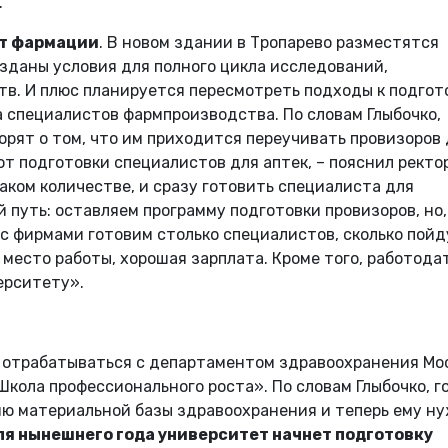
.
ут фармации
. В новом здании в Тропарево разместятся
озданы условия для полного цикла исследований,
в. И плюс планируется пересмотреть подходы к подгот
а специалистов фармпроизводства. По словам Глыбочко,
рят о том, что им приходится переучивать провизоров
т подготовки специалистов для аптек, – пояснил ректор
аком количестве, и сразу готовить специалиста для
 путь: оставляем программу подготовки провизоров, но,
 с фирмами готовим столько специалистов, сколько пойд
 место работы, хорошая зарплата. Кроме того, работода
ерситету».
т отрабатываться с департаментом здравоохранения Мо
Школа профессионального роста». По словам Глыбочко, г
ю материальной базы здравоохранения и теперь ему н
ля нынешнего года университет начнет подготовку