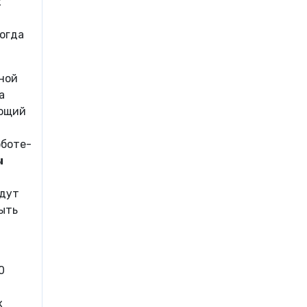
х
когда
мной
а
ающий
оботе-
ы
удут
быть
0
х