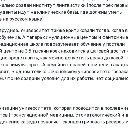
иально создан институт лингвистики (после трех первы
уденты идут на клинические базы, где должны уметь
 на русском языке).
труднее. Университет также критиковали тогда, когда в
 обучение. А теперь симуляционные центры и фантомные
Традиционная школа подразумевает обучение у постели
й центр на 3,5 тысячи коек находится в шаговой досту
удно представить, как можно допустить врача до какой-
е на симуляторах. А семейных врачей, по мнению акаде
товят. В одном только Сеченовском университете госзака
ом, что не созданы условия для их работы, нет социальн
низации университета, которая проводится в последни
утов (трансляционной медицины, стоматологический и др
ъединение кафедр позволяет сконцентрировать ресурсы 