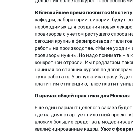
делает их более конкурентноспособными
В ближайшее время появится Инстит
кафедры, лаборатории, виварии, будут с
необходимых для создания новых лекарст
провизоров с учетом растущего спроса н
сегодня крупные фармпроизводители гово
работы на производстве. «Мы не уходим о
провизоры нужны. Но надо понимать – в к
конкретной отрасли. Мы предлагаем такой
начиная со старших курсов по договорам
туда работать. У выпускника сразу будет
платит им стипендию, плюс платит унив
О врачах общей практики для Москвы
Еще один вариант целевого заказа буде
где на днях стартует пилотный проект «
вложил большие средства в модернизаци
квалифицированные кадры.
Уже с февра