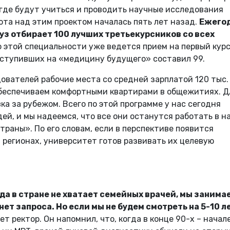
где будут учиться и проводить научные исследования
ота над этим проектом началась пять лет назад.
Ежего
уз отбирает 100 лучших третьекурсников со всех
о этой специальности уже ведется прием на первый курс
поступивших на «медицину будущего» составил 99.
ователей рабочие места со средней зарплатой 120 тыс.
– Обеспечиваем комфортными квартирами в общежитиях. Д
а за рубежом. Всего по этой программе у нас сегодня
й, и мы надеемся, что все они останутся работать в 
траны». По его словам, если в перспективе появится
 регионах, университет готов развивать их целевую
огда в стране не хватает семейных врачей, мы занима
ет запроса. Но если мы не будем смотреть на 5-10 л
яет ректор. Он напомнил, что, когда в конце 90-х – начал