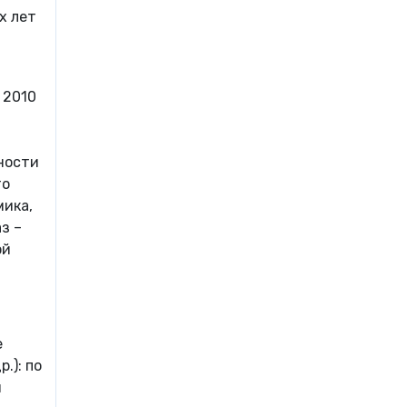
х лет
 2010
пности
то
мика,
з –
ой
е
.): по
и