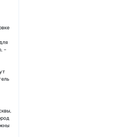
овке
 для
, –
ут
тель
сквы,
ород
ужны