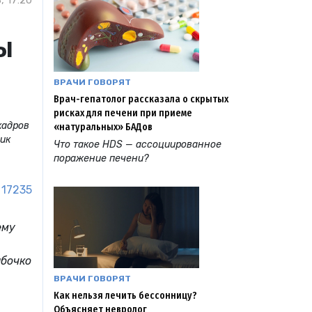
, 17:20
ы
ВРАЧИ ГОВОРЯТ
Врач-гепатолог рассказала о скрытых
рисках для печени при приеме
кадров
«натуральных» БАДов
мик
Что такое HDS — ассоциированное
поражение печени?
17235
ему
ыбочко
ВРАЧИ ГОВОРЯТ
Как нельзя лечить бессонницу?
Объясняет невролог