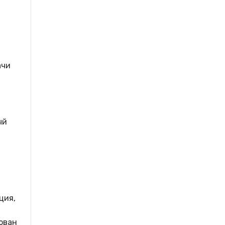
ачи
ый
ция,
ован