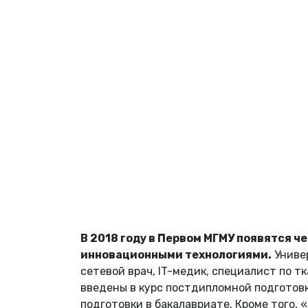
В 2018 году в Первом МГМУ появятся 
инновационными технологиями.
Универ
сетевой врач, IT-медик, специалист по 
введены в курс постдипломной подготов
подготовки в бакалавриате. Кроме того,