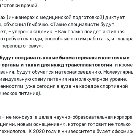
готовки врачей.
ках (инженерах с медицинской подготовкой) диктует
, объяснил Глыбочко. «Такие специалисты будут
т, – уверен академик. – Как только пойдет активная
отребуются люди, способные с этим работать, и главвр
 переподготовку».
будут создавать новые биоматериалы и клеточные
 органы и ткани для нужд трансплантологии
, и кроме
ования, будут обучатся материаловедению. Молекулярн
ивидуальную схему питания на молекулярном уровне,
енностям (уже сегодня в вузе на кафедре спортивной
ческое питание).
 – не моновуз, а целая научно-образовательная корпора
циями, новым оснащением», которая готовит не только
отехнологов. К 2020 году в университете будет сформир