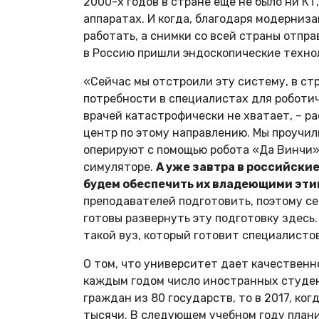
2000-х годов в стране еще не было ни КТ
аппаратах. И когда, благодаря модерниза
работать, а снимки со всей страны отпра
в Россию пришли эндоскопические техно
«Сейчас мы отстроили эту систему, в стр
потребности в специалистах для роботиче
врачей катастрофически не хватает, – ра
центр по этому направлению. Мы проучил
оперируют с помощью робота «Да Винчи»
симуляторе.
А уже завтра в российски
будем обеспечить их владеющими эт
преподавателей подготовить, поэтому се
готовы развернуть эту подготовку здесь.
такой вуз, который готовит специалисто
О том, что университет дает качественн
каждым годом число иностранных студент
граждан из 80 государств, то в 2017, ко
тысячи. В следующем учебном году плани