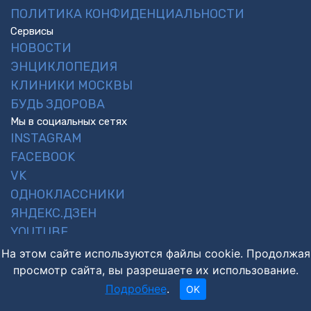
ПОЛИТИКА КОНФИДЕНЦИАЛЬНОСТИ
Сервисы
НОВОСТИ
ЭНЦИКЛОПЕДИЯ
КЛИНИКИ МОСКВЫ
БУДЬ ЗДОРОВА
Мы в социальных сетях
INSTAGRAM
FACEBOOK
VK
ОДНОКЛАССНИКИ
ЯНДЕКС.ДЗЕН
YOUTUBE
На этом сайте используются файлы cookie. Продолжая
просмотр сайта, вы разрешаете их использование.
ООО «Медпортал», 9725018548,
1197746500050
Подробнее
.
OK
INFO@MEDPORTAL.RU