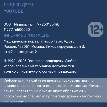
ЯНДЕКС.ДЗЕН
YOUTUBE
ООО «Медпортал», 9725018548,
1197746500050
INFO@MEDPORTAL.RU
Медицинский портал medportal.ru. Адрес:
Россия, 127051, Москва, Лихов переулок дом 3,
стр.2, помещение 2
© 1998—2026 Все права защищены. Любое
использование материалов допускается
только с письменного согласия редакции.
Информация на сайте не является руководством по
самолечению и представлена для ознакомления. Команда
сайта настоятельно рекомендует обратиться к
профильному специалисту при подозрении какого-либо
заболевания.
ИМЕЮТСЯ ПРОТИВОПОКАЗАНИЯ. НЕОБХОДИМА