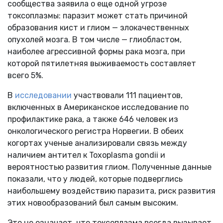
сообщества заявила о еще одной угрозе
токсоплазмы: паразит может стать причиной
образования кист и глиом — злокачественных
опухолей мозга. В том числе — глиобластом,
наиболее агрессивной формы рака мозга, при
которой пятилетняя выживаемость составляет
всего 5%.
В
исследовании
участвовали 111 пациентов,
включенных в Американское исследование по
профилактике рака, а также 646 человек из
онкологического регистра Норвегии. В обеих
когортах ученые анализировали связь между
наличием антител к Toxoplasma gondii и
вероятностью развития глиом. Полученные данные
показали, что у людей, которые подверглись
наибольшему воздействию паразита, риск развития
этих новообразований был самым высоким.
Это не означает, что токсоплазма всегда вызывает