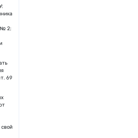
У:
иника
 № 2;
и
ать
ля
т. 69
их
от
 свой