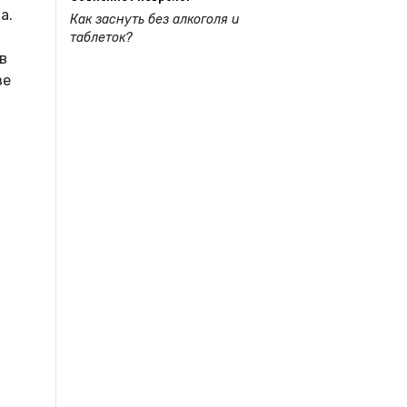
а.
Как заснуть без алкоголя и
таблеток?
в
зе