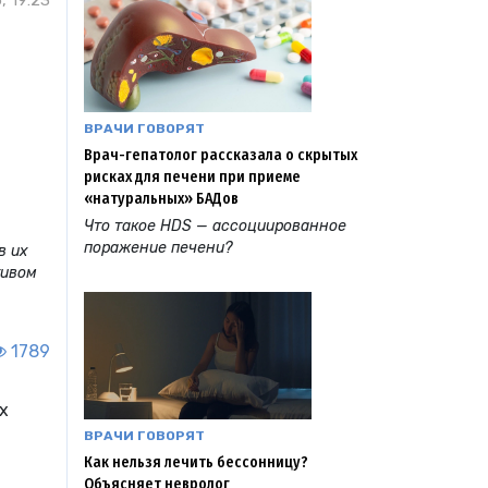
, 19:23
ВРАЧИ ГОВОРЯТ
Врач-гепатолог рассказала о скрытых
рисках для печени при приеме
«натуральных» БАДов
Что такое HDS — ассоциированное
поражение печени?
в их
тивом
1789
х
ВРАЧИ ГОВОРЯТ
Как нельзя лечить бессонницу?
Объясняет невролог