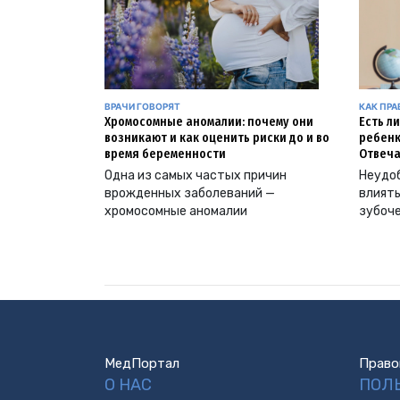
ВРАЧИ ГОВОРЯТ
КАК ПР
Хромосомные аномалии: почему они
Есть л
возникают и как оценить риски до и во
ребенк
время беременности
Отвеча
Одна из самых частых причин
Неудоб
врожденных заболеваний —
влиять
хромосомные аномалии
зубоч
МедПортал
Право
О НАС
ПОЛ