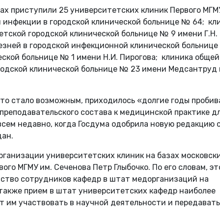
цах приступили 25 университетских клиник Первого МГМ
й инфекции в городской клинической больнице № 64; кл
тской городской клинической больнице № 9 имени Г.Н.
езней в городской инфекционной клинической больнице
еской больнице № 1 имени Н.И. Пирогова; клиника общей
ородской клинической больнице № 23 имени Медсантруд 
 это стало возможным, приходилось «долгие годы пробив
преподавательского состава к медицинской практике д
сем недавно, когда Госдума одобрила новую редакцию с
дан.
рганизации университетских клиник на базах московск
вого МГМУ им. Сеченова Петр Глыбочко. По его словам, эт
ство сотрудников кафедр в штат медорганизаций на
 также прием в штат университетских кафедр наиболее
т им участвовать в научной деятельности и передавать