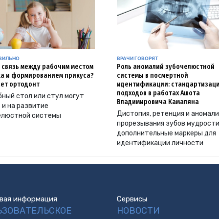
АВИЛЬНО
ВРАЧИ ГОВОРЯТ
и связь между рабочим местом
Роль аномалий зубочелюстной
а и формированием прикуса?
системы в посмертной
ет ортодонт
идентификации: стандартизац
подходов в работах Ашота
ный стол или стул могут
Владимировича Камаляна
 и на развитие
Дистопия, ретенция и аномал
елюстной системы
прорезывания зубов мудрости
дополнительные маркеры для
идентификации личности
вая информация
Сервисы
ЬЗОВАТЕЛЬСКОЕ
НОВОСТИ