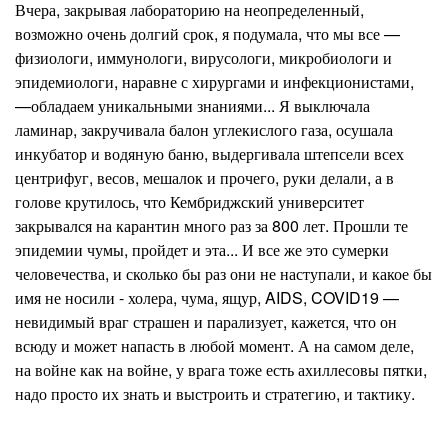
Вчера, закрывая лабораторию на неопределенный,
возможно очень долгий срок, я подумала, что мы все —
физиологи, иммунологи, вирусологи, микробиологи и
эпидемиологи, наравне с хирургами и инфекционистами,
—обладаем уникальными знаниями... Я выключала
ламинар, закручивала балон углекислого газа, осушала
инкубатор и водяную баню, выдергивала штепсели всех
центрифуг, весов, мешалок и прочего, руки делали, а в
голове крутилось, что Кембриджский университет
закрывался на карантин много раз за 800 лет. Прошли те
эпидемии чумы, пройдет и эта... И все же это сумерки
человечества, и сколько бы раз они не наступали, и какое бы
имя не носили - холера, чума, ящур, AIDS, COVID19 —
невидимый враг страшен и парализует, кажется, что он
всюду и может напасть в любой момент. А на самом деле,
на войне как на войне, у врага тоже есть ахиллесовы пятки,
надо просто их знать и выстроить и стратегию, и тактику.