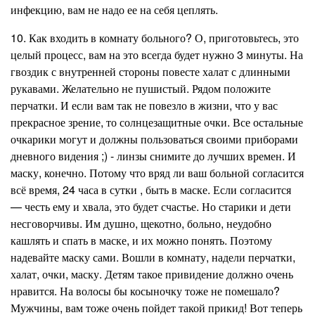
инфекцию, вам не надо ее на себя цеплять.
10. Как входить в комнату больного? О, приготовьтесь, это
целый процесс, вам на это всегда будет нужно 3 минуты. На
гвоздик с внутренней стороны повесте халат с длинными
рукавами. Желательно не пушистый. Рядом положите
перчатки. И если вам так не повезло в жизни, что у вас
прекрасное зрение, то солнцезащитные очки. Все остальные
очкарики могут и должны пользоваться своими приборами
дневного видения
;)
- линзы снимите до лучших времен. И
маску, конечно. Потому что вряд ли ваш больной согласится
всё время, 24 часа в сутки , быть в маске. Если согласится
— честь ему и хвала, это будет счастье. Но старики и дети
несговорчивы. Им душно, щекотно, больно, неудобно
кашлять и спать в маске, и их можно понять. Поэтому
надевайте маску сами. Вошли в комнату, надели перчатки,
халат, очки, маску. Детям такое привидение должно очень
нравится. На волосы бы косыночку тоже не помешало?
Мужчины, вам тоже очень пойдет такой прикид! Вот теперь