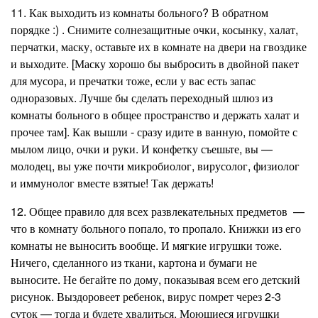
11. Как выходить из комнаты больного? В обратном
порядке
:)
. Снимите солнезащитные очки, косынку, халат,
перчатки, маску, оставьте их в комнате на двери на гвоздике
и выходите. [Маску хорошо бы выбросить в двойной пакет
для мусора, и пречатки тоже, если у вас есть запас
одноразовых. Лучше бы сделать переходный шлюз из
комнаты больного в общее пространство и держать халат и
прочее там]. Как вышли - сразу идите в ванную, помойте с
мылом лицо, очки и руки. И конфетку съешьте, вы —
молодец, вы уже почти микробиолог, вирусолог, физиолог
и иммунолог вместе взятые! Так держать!
12. Общее правило для всех развлекательных предметов —
что в комнату больного попало, то пропало. Книжки из его
комнаты не выносить вообще. И мягкие игрушки тоже.
Ничего, сделанного из ткани, картона и бумаги не
выносите. Не бегайте по дому, показывая всем его детский
рисунок. Выздоровеет ребенок, вирус помрет через 2-3
суток — тогда и будете хвалиться. Моющиеся игрушки