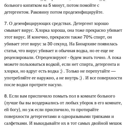
больного кипятком на 5 минут, потом помойте с
детергентом. Раковину потом продезенфицируйте.
7. О дезенфицирующих средствах. Детергент хорошо
смывает вирус. Хлорка хороша, она тоже прекрасно убивает
этот вирус. И конечно, прекрасен также 70% спирт, он
убивает этот вирус за 30 секунд. На Биоархиве появилась
статья, что вирус убивает и обычная водка, но ее еще не
рецензировали. Отрецензируют - будем знать точно. А пока
можете пользоваться водкой, если нет спирта, детергента и
хлорки, но вдруг есть водка
;)
. Только не перепутайте —
употребляйте ее наружно, а не внутрь
;)
. И все поверхности
после водки протрите насухо.
8. Если вам приспичило помыть пол в комнате больного
(лучше бы вы воздержались от любых уборок в его комнате,
ей богу), но уж если приспичило, то протирайте
поверхности детергентами и одноразывыми тряпками и
салфетками. И выкидывайте их в тот самых двойной мешок