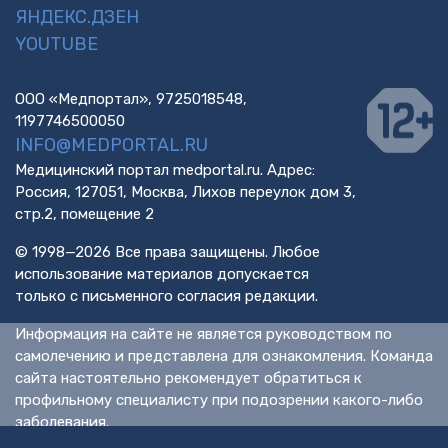
ЯНДЕКС.ДЗЕН
YOUTUBE
ООО «Медпортал», 9725018548,
1197746500050
INFO@MEDPORTAL.RU
Медицинский портал medportal.ru. Адрес:
Россия, 127051, Москва, Лихов переулок дом 3,
стр.2, помещение 2
© 1998—2026 Все права защищены. Любое
использование материалов допускается
только с письменного согласия редакции.
Информация на сайте не является руководством по
самолечению и представлена для ознакомления. Команда
сайта настоятельно рекомендует обратиться к
профильному специалисту при подозрении какого-либо
заболевания.
ИМЕЮТСЯ ПРОТИВОПОКАЗАНИЯ. НЕОБХОДИМА