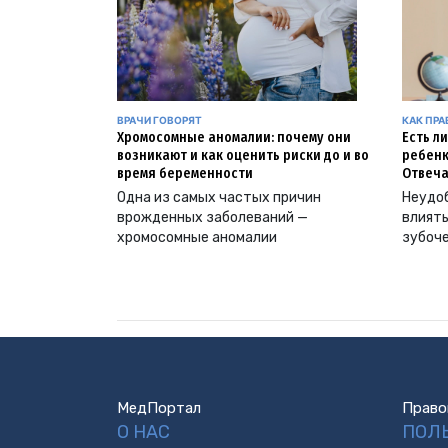
ВРАЧИ ГОВОРЯТ
КАК ПР
Хромосомные аномалии: почему они
Есть л
возникают и как оценить риски до и во
ребенк
время беременности
Отвеча
Одна из самых частых причин
Неудоб
врожденных заболеваний —
влиять
хромосомные аномалии
зубоч
МедПортал
Право
О НАС
ПОЛ