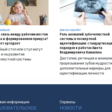
АВИЛЬНО
ВРАЧИ ГОВОРЯТ
и связь между рабочим местом
Роль аномалий зубочелюстной
а и формированием прикуса?
системы в посмертной
ет ортодонт
идентификации: стандартизац
подходов в работах Ашота
ный стол или стул могут
Владимировича Камаляна
 и на развитие
Дистопия, ретенция и аномал
елюстной системы
прорезывания зубов мудрости
дополнительные маркеры для
идентификации личности
вая информация
Сервисы
ЬЗОВАТЕЛЬСКОЕ
НОВОСТИ