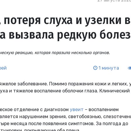
27 августа 2020
 потеря слуха и узелки в
ка вызвала редкую боле
ескую реакцию, которая поразила несколько органов.
рей
1 минута
желое заболевание. Помимо поражения кожи и легких, 
уха и тяжелое воспаление оболочки глаза. Клинический
.
ческое отделение с диагнозом
увеит
– воспалением
является нарушением зрения, светобоязнью, слезотечен
ыре месяца после появления симптомов. За полгода до
туировки, покрывающие оба плеча.