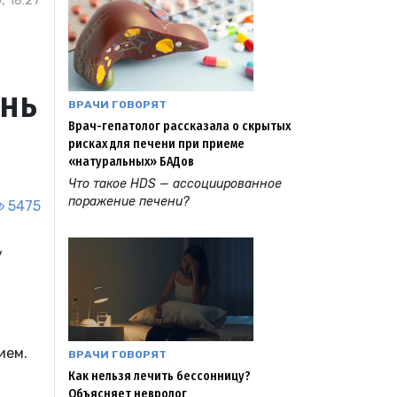
, 18:27
знь
ВРАЧИ ГОВОРЯТ
Врач-гепатолог рассказала о скрытых
рисках для печени при приеме
«натуральных» БАДов
Что такое HDS — ассоциированное
поражение печени?
5475
у
ием.
ВРАЧИ ГОВОРЯТ
Как нельзя лечить бессонницу?
Объясняет невролог