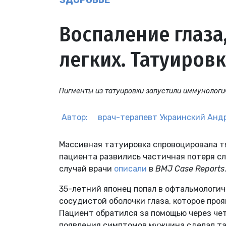
ЗДОРОВЬЕ
Воспаление глаза,
легких. Татуиров
Пигменты из татуировки запустили иммунологич
Автор:
врач-терапевт
Украинский Анд
Массивная татуировка спровоцировала тя
пациента развились частичная потеря сл
случай врачи
описали
в
BMJ Case Reports
35-летний японец попал в офтальмологи
сосудистой оболочки глаза, которое про
Пациент обратился за помощью через чет
появления симптомов мужчина сделал та