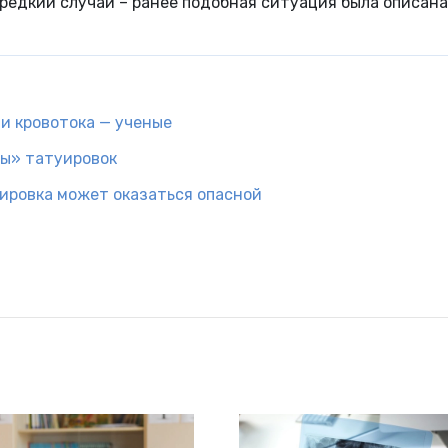
 редкий случай – ранее подобная ситуация была описана
и кровотока — ученые
ты» татуировок
ировка может оказаться опасной