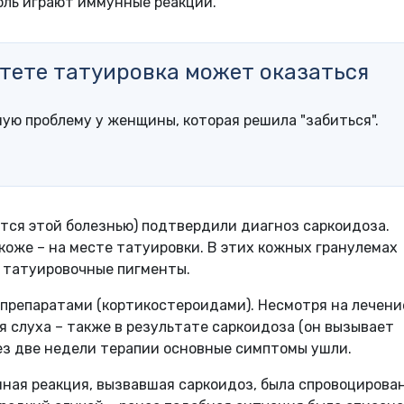
роль играют иммунные реакции.
тете татуировка может оказаться
ую проблему у женщины, которая решила "забиться".
тся этой болезнью) подтвердили диагноз саркоидоза.
коже – на месте татуировки. В этих кожных гранулемах
 татуировочные пигменты.
препаратами (кортикостероидами). Несмотря на лечение
я слуха – также в результате саркоидоза (он вызывает
ез две недели терапии основные симптомы ушли.
нная реакция, вызвавшая саркоидоз, была спровоцирова