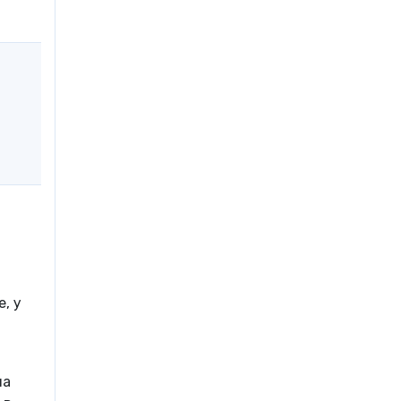
, у
на