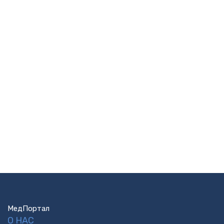
МедПортал
О НАС