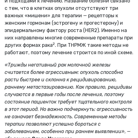
и подходами к лечению. Название болезни связано
с тем, что в клетках опухоли отсутствуют три
важных «мишени» для терапии — рецепторы к
женским гормонам (эстрогену и прогестерону) и
эпидермальному фактору роста (HER2). Именно на
них направлены многие современные препараты при
2
других формах рака
. При ТНРМЖ такие методы не
работают, поэтому лечение строится по иной схеме.
«Трижды негативный рак молочной железы
считается более агрессивным: опухоль способна
расти быстрее и склонна к рецидивированию,
раннему метастазированию. Как правило, рецидивы
случаются в первые годы после лечения, поэтому
состояние пациенток требует тщательного контроля
в этот период. Но важно подчеркнуть: агрессивность
не означает безнадежность. Современные методы
терапии позволяют успешно бороться с
заболеванием, особенно при раннем выявлении»
, —