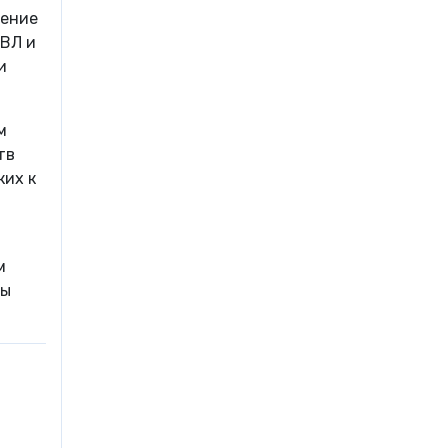
чение
ИВЛ и
и
м
тв
ких к
м
ры