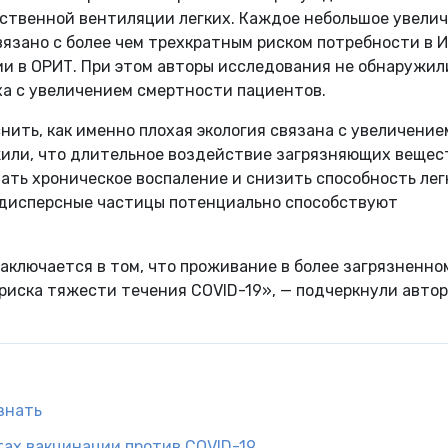
ственной вентиляции легких. Каждое небольшое увели
язано с более чем трехкратным риском потребности в 
и в ОРИТ. При этом авторы исследования не обнаружил
ха с увеличением смертности пациентов.
нить, как именно плохая экология связана с увеличение
жили, что длительное воздействие загрязняющих вещес
ть хроническое воспаление и снизить способность лег
адисперсные частицы потенциально способствуют
аключается в том, что проживание в более загрязненно
риска тяжести течения COVID-19», — подчеркнули авто
знать
тах вакцинации против COVID-19