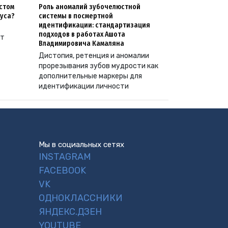
естом
Роль аномалий зубочелюстной
уса?
системы в посмертной
идентификации: стандартизация
подходов в работах Ашота
ут
Владимировича Камаляна
Дистопия, ретенция и аномалии
прорезывания зубов мудрости как
дополнительные маркеры для
идентификации личности
Мы в социальных сетях
INSTAGRAM
FACEBOOK
VK
ОДНОКЛАССНИКИ
ЯНДЕКС.ДЗЕН
YOUTUBE