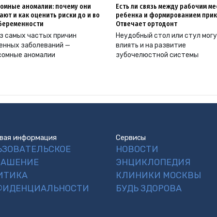
омные аномалии: почему они
Есть ли связь между рабочим м
ают и как оценить риски до и во
ребенка и формированием прик
беременности
Отвечает ортодонт
з самых частых причин
Неудобный стол или стул мог
енных заболеваний —
влиять и на развитие
сомные аномалии
зубочелюстной системы
вая информация
Сервисы
ЬЗОВАТЕЛЬСКОЕ
НОВОСТИ
ЛАШЕНИЕ
ЭНЦИКЛОПЕДИЯ
ИТИКА
КЛИНИКИ МОСКВЫ
ФИДЕНЦИАЛЬНОСТИ
БУДЬ ЗДОРОВА