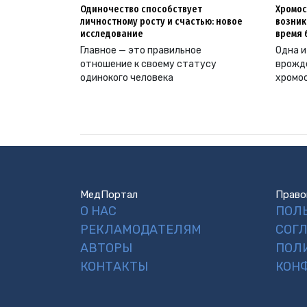
Одиночество способствует
Хромос
личностному росту и счастью: новое
возник
исследование
время 
Главное — это правильное
Одна и
отношение к своему статусу
врожд
одинокого человека
хромо
МедПортал
Право
О НАС
ПОЛ
РЕКЛАМОДАТЕЛЯМ
СОГ
АВТОРЫ
ПОЛ
КОНТАКТЫ
КОН