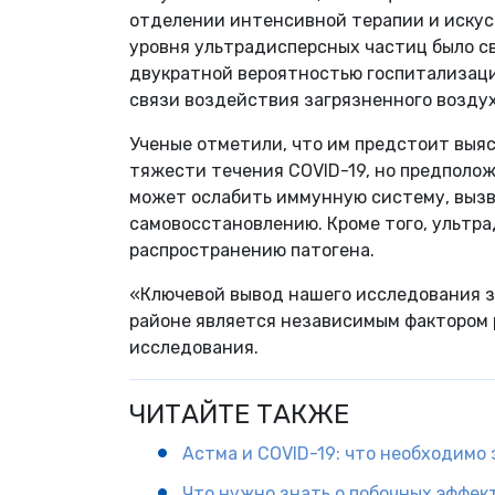
отделении интенсивной терапии и искус
уровня ультрадисперсных частиц было св
двукратной вероятностью госпитализаци
связи воздействия загрязненного возду
Ученые отметили, что им предстоит выяс
тяжести течения COVID-19, но предполо
может ослабить иммунную систему, вызва
самовосстановлению. Кроме того, ультр
распространению патогена.
«Ключевой вывод нашего исследования з
районе является независимым фактором 
исследования.
ЧИТАЙТЕ ТАКЖЕ
Астма и COVID-19: что необходимо 
Что нужно знать о побочных эффек