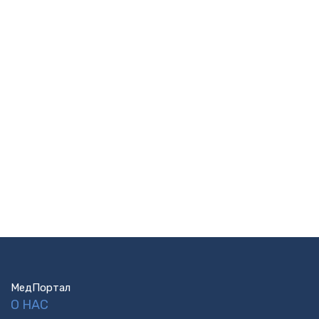
МедПортал
О НАС