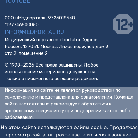
YOUTUBE
ООО «Медпортал», 9725018548,
1197746500050
INFO@MEDPORTAL.RU
Медицинский портал medportal.ru. Адрес:
Россия, 127051, Москва, Лихов переулок дом 3,
стр.2, помещение 2
© 1998—2026 Все права защищены. Любое
использование материалов допускается
только с письменного согласия редакции.
Информация на сайте не является руководством по
самолечению и представлена для ознакомления. Команда
сайта настоятельно рекомендует обратиться к
профильному специалисту при подозрении какого-либо
заболевания.
ИМЕЮТСЯ ПРОТИВОПОКАЗАНИЯ. НЕОБХОДИМА
На этом сайте используются файлы cookie. Продолжая
КОНСУЛЬТАЦИЯ СПЕЦИАЛИСТА.
просмотр сайта, вы разрешаете их использование.