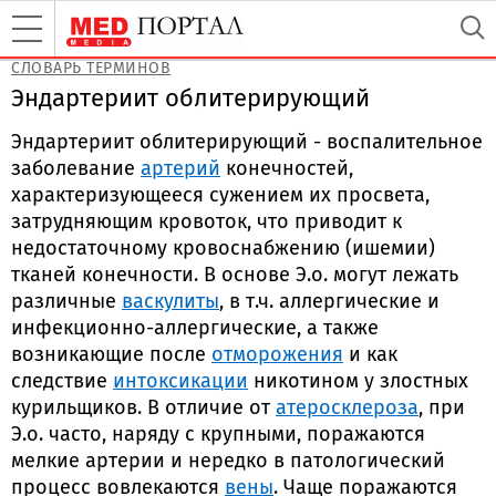
СЛОВАРЬ ТЕРМИНОВ
Эндартериит облитерирующий
Эндартериит облитерирующий - воспалительное
заболевание
артерий
конечностей,
характеризующееся сужением их просвета,
затрудняющим кровоток, что приводит к
недостаточному кровоснабжению (ишемии)
тканей конечности. В основе Э.о. могут лежать
различные
васкулиты
, в т.ч. аллергические и
инфекционно-аллергические, а также
возникающие после
отморожения
и как
следствие
интоксикации
никотином у злостных
курильщиков. В отличие от
атеросклероза
, при
Э.о. часто, наряду с крупными, поражаются
мелкие артерии и нередко в патологический
процесс вовлекаются
вены
. Чаще поражаются