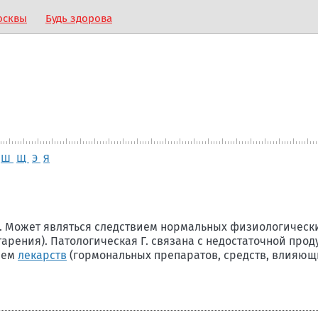
осквы
Будь здорова
Ш
Щ
Э
Я
. Может являться следствием нормальных физиологически
тарения). Патологическая Г. связана с недостаточной про
вием
лекарств
(гормональных препаратов, средств, влияю