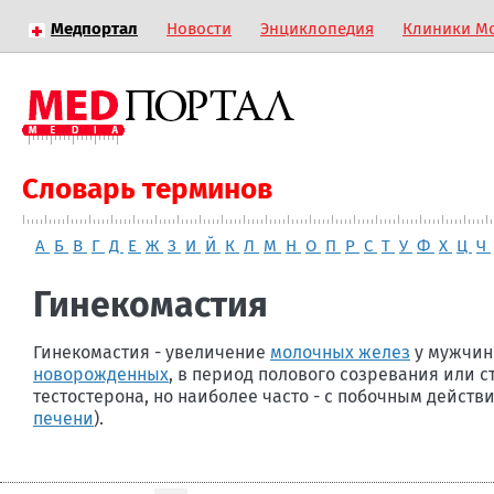
Медпортал
Новости
Энциклопедия
Клиники М
Словарь терминов
А
Б
В
Г
Д
Е
Ж
З
И
Й
К
Л
М
Н
О
П
Р
С
Т
У
Ф
Х
Ц
Ч
Гинекомастия
Гинекомастия - увеличение
молочных желез
у мужчин
новорожденных
, в период полового созревания или с
тестостерона, но наиболее часто - с побочным дейст
печени
).