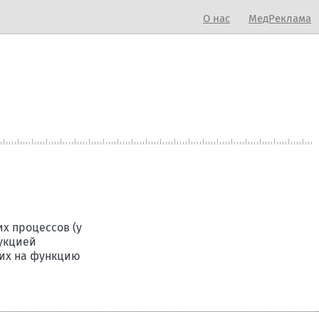
О нас
МедРеклама
х процессов (у
дукцией
щих на функцию