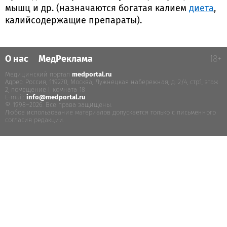
мышц и др. (назначаются богатая калием
диета
,
калийсодержащие препараты).
О нас
МедРеклама
18+
Медицинский портал
medportal.ru
.
Адрес: Россия, 119270, Москва, Лужнецкая набережная, д. 2/4, стр.1, этаж
2, помещение I, комната 18
E-mail:
info@medportal.ru
© 1998–2026. Все права защищены.
Любое использование материалов допускается только с письменного
согласия редакции.