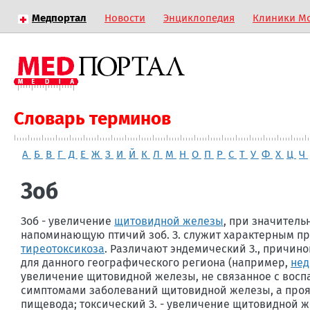
Медпортал
Новости
Энциклопедия
Клиники М
Словарь терминов
А
Б
В
Г
Д
Е
Ж
З
И
Й
К
Л
М
Н
О
П
Р
С
Т
У
Ф
Х
Ц
Ч
Зоб
Зоб - увеличение
щитовидной железы
, при значитель
напоминающую птичий зоб. З. служит характерным пр
тиреотоксикоза
. Различают эндемический З., причино
для данного географического региона (например,
нед
увеличение щитовидной железы, не связанное с вос
симптомами заболеваний щитовидной железы, а проя
пищевода; токсический З. - увеличение щитовидной