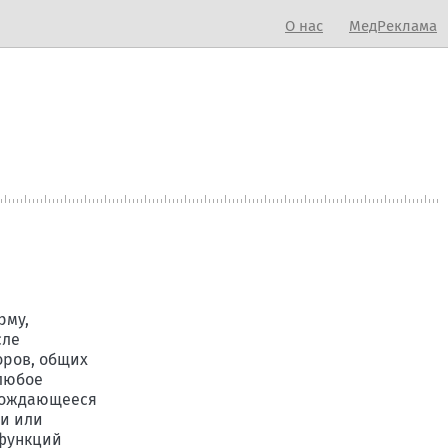
О нас
МедРеклама
рму,
сле
оров, общих
 любое
овождающееся
и или
 функций