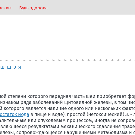
осквы
Будь здорова
Ш
Щ
Э
Я
ной степени которого передняя часть шеи приобретает фо
изнаком ряда заболеваний щитовидной железы, в том чи
й которого является наличие одного или нескольких факт
остаток йода
в пище и воде); простой (нетоксический) З. -
палительным или опухолевым процессом, иногда не сопр
вляющееся результатами механического сдавления трахе
 железы, сопровождающееся нарушениями метаболизма и