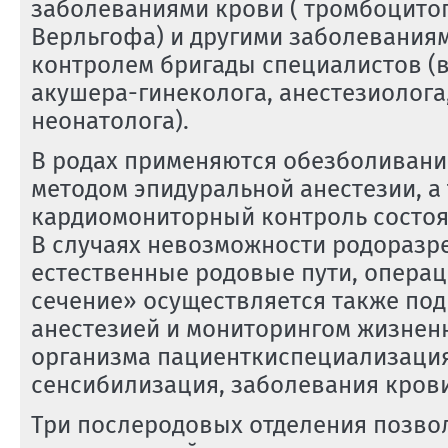
заболеваниями крови ( тромбоцито
Верльгофа) и другими заболеваниям
контролем бригады специалистов (
акушера-гинеколога,
анестезиолога
неонатолога).
В родах применяются обезболивание
методом эпидуральной анестезии, а
кардиомониторный контроль состоян
В случаях невозможности родоразр
естественные родовые пути, опера
сечение» осуществляется также под
анестезией и мониторингом жизне
организма пациенткиспециализация
сенсибилизация, заболевания крови
Три послеродовых отделения позво