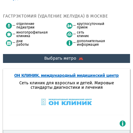
ГАСТРЭКТОМИЯ (УДАЛЕНИЕ ЖЕЛУДКА) В МОСКВЕ
отделение
круглосуточный
педиатрии
приём
многопрофильная
сеть
клиника
клиник
дни
дополнительная
работы
информация
Выбрать метро
ОН КЛИНИК, международный медицинский центр
Сеть клиник для взрослых и детей. Мировые
стандарты диагностики и лечения