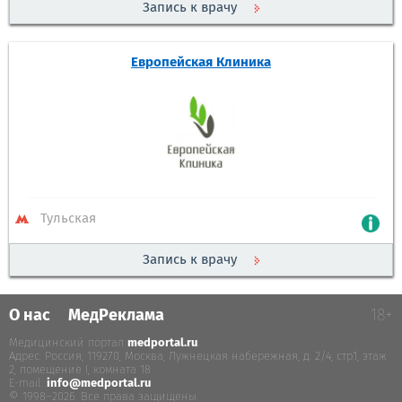
Запись к врачу
Европейская Клиника
Тульская
Запись к врачу
О нас
МедРеклама
18+
Медицинский портал
medportal.ru
.
Адрес: Россия, 119270, Москва, Лужнецкая набережная, д. 2/4, стр.1, этаж
2, помещение I, комната 18
E-mail:
info@medportal.ru
© 1998–2026. Все права защищены.