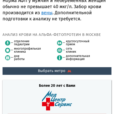
Норма АФП у мужчин и небеременных женщин
обычно не превышает 40 мкг/л. Забор крови
производится из
вены
. Дополнительной
подготовки к анализу не требуется.
АНАЛИЗ КРОВИ НА АЛЬФА-ФЕТОПРОТЕИН В МОСКВЕ
отделение
круглосуточный
педиатрии
приём
многопрофильная
сеть
клиника
клиник
дни
дополнительная
работы
информация
Выбрать метро
Более 20 лет с Вами