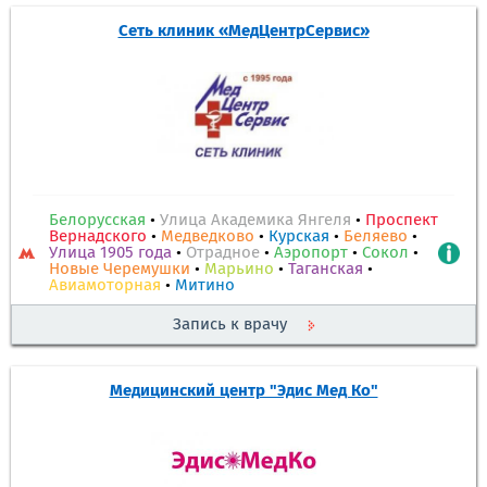
Сеть клиник «МедЦентрСервис»
Белорусская
•
Улица Академика Янгеля
•
Проспект
Вернадского
•
Медведково
•
Курская
•
Беляево
•
Улица 1905 года
•
Отрадное
•
Аэропорт
•
Сокол
•
Новые Черемушки
•
Марьино
•
Таганская
•
Авиамоторная
•
Митино
Запись к врачу
Медицинский центр "Эдис Мед Ко"